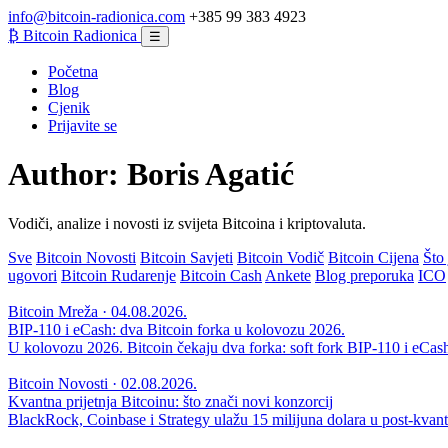
info@bitcoin-radionica.com
+385 99 383 4923
₿
Bitcoin Radionica
☰
Početna
Blog
Cjenik
Prijavite se
Author:
Boris Agatić
Vodiči, analize i novosti iz svijeta Bitcoina i kriptovaluta.
Sve
Bitcoin Novosti
Bitcoin Savjeti
Bitcoin Vodič
Bitcoin Cijena
Što 
ugovori
Bitcoin Rudarenje
Bitcoin Cash
Ankete
Blog preporuka
ICO
Bitcoin Mreža · 04.08.2026.
BIP-110 i eCash: dva Bitcoin forka u kolovozu 2026.
U kolovozu 2026. Bitcoin čekaju dva forka: soft fork BIP-110 i eCash h
Bitcoin Novosti · 02.08.2026.
Kvantna prijetnja Bitcoinu: što znači novi konzorcij
BlackRock, Coinbase i Strategy ulažu 15 milijuna dolara u post-kvantnu