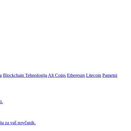
a
Blockchain Tehnologija
Alt Coins
Ethereum
Litecoin
Pametni
i.
šta za vaš novčanik.