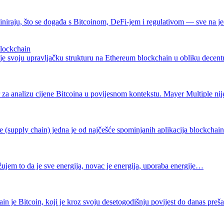
dominiraju, što se događa s Bitcoinom, DeFi-jem i regulativom — sve na 
lockchain
 je svoju upravljačku strukturu na Ethereum blockchain u obliku dec
za analizu cijene Bitcoina u povijesnom kontekstu. Mayer Multiple ni
 (supply chain) jedna je od najčešće spominjanih aplikacija blockcha
ujem to da je sve energija, novac je energija, uporaba energije…
in je Bitcoin, koji je kroz svoju desetogodišnju povijest do danas pre