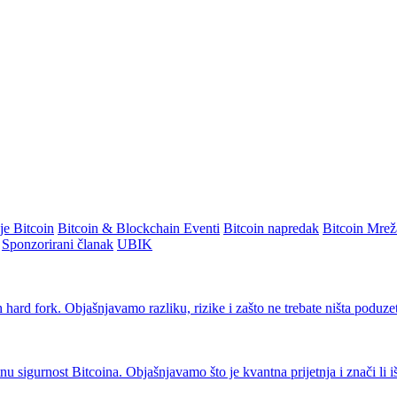
je Bitcoin
Bitcoin & Blockchain Eventi
Bitcoin napredak
Bitcoin Mrež
Sponzorirani članak
UBIK
ard fork. Objašnjavamo razliku, rizike i zašto ne trebate ništa poduzet
 sigurnost Bitcoina. Objašnjavamo što je kvantna prijetnja i znači li i