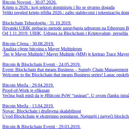
Bitcoin Novosti · 30.07.2026.
Kripto u 2026.: koji sektori dominiraju i što se stvarno događa
Veliki pregled kripto tržišta 2026.: zašto stablecoini i tokenizacija 
Blockchain Tehnologija · 31.10.2019.
Hrvatski UBIK prebacio metode upravljanja udrugom na Ethereum B
Od 1.11.2019. UBIK, Udruga za Blockchain i Kriptovalute, preselila
Bitcoin Cijena · 30.08.2019.
Analiza cijene bitcoina s Mayer Multipleom
Što je Mayer Multiple? Mayer Multiple (MM) je kreirao Trace Mayer 
Bitcoin & Blockchain Eventi · 24.05.2019.
Event: Blockchain that means Business – Supply Chain Management
Welcome to the Blockchain that means Business series! Lanac opskrbe
Bitcoin Mreža · 29.04.2019.
Proof-of-Work je efikasan
Većina ljudi misli da je #Bitcoin PoW “rasipan”. U ovom članku istraž
Bitcoin Mreža · 13.04.2019.
Novac, Blockchain i društvena skalabilnost
Uvod Blockchain je ekstremno popularan. Najstariji i najveći blockcha
Bitcoin & Blockchain Eventi · 29.03.2019.