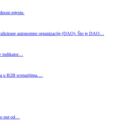
jednom mjestu.
entralizirane autonomne organizacije (DAO). Što je DAO…
je indikator…
ina u B2B scenarijima.…
šao put od…