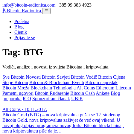
info@bitcoin-radionica.com
+385 99 383 4923
₿
Bitcoin Radionica
☰
Početna
Blog
Cjenik
Prijavite se
Tag:
BTG
Vodiči, analize i novosti iz svijeta Bitcoina i kriptovaluta.
Sve
Bitcoin Novosti
Bitcoin Savjeti
Bitcoin Vodič
Bitcoin Cijena
Što je Bitcoin
Bitcoin & Blockchain Eventi
Bitcoin napredak
Bitcoin Mreža
Blockchain Tehnologija
Alt Coins
Ethereum
Litecoin
Pametni ugovori
Bitcoin Rudarenje
Bitcoin Cash
Ankete
Blog
preporuka
ICO
Sponzorirani članak
UBIK
Alt Coins · 10.11.2017.
Bitcoin Gold (BTG) – nova kriptovaluta pušta se 12. studenog
Bitcoin Gold, nova kriptovaluta zaživjet će već ovaj vikend. U
novoj blog objavi programera novog forka Bitcoin blockchaina,
novu kriptovaluteu piše da je…