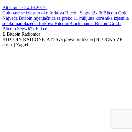
Alt Coins · 24.10.2017.
Coinbase se izjasnio oko forkova Bitcoin Segwit2x & Bitcoin Gold
Najveća Bitcoin mjenjačnica sa preko 11 milijuna korisnika izjasnila
se oko nadolazećih forkova Bitcoin Blockchaina. Bitcoin Gold i
Bitcoin Segwit2x biti će…
₿ Bitcoin Radionica
BITCOIN RADIONICA © Sva prava pridržana | BLOCKSIZE
d.o.o. | Zagreb