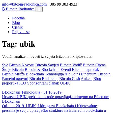
info@bitcoin-radionica.com
+385 99 383 4923
₿
Bitcoin Radionica
☰
Početna
Blog
Cjenik
Prijavite se
Tag:
ubik
Vodiči, analize i novosti iz svijeta Bitcoina i kriptovaluta.
Sve
Bitcoin Novosti
Bitcoin Savjeti
Bitcoin Vodič
Bitcoin Cijena
Što je Bitcoin
Bitcoin & Blockchain Eventi
Bitcoin napredak
Bitcoin Mreža
Blockchain Tehnologija
Alt Coins
Ethereum
Litecoin
Pametni ugovori
Bitcoin Rudarenje
Bitcoin Cash
Ankete
Blog
preporuka
ICO
Sponzorirani članak
UBIK
Blockchain Tehnologija · 31.10.2019.
Hrvatski UBIK prebacio metode upravljanja udrugom na Ethereum
Blockchain
Od 1.11.2019. UBIK, Udruga za Blockchain i Kriptovalute,
preselila je svoju upravljačku strukturu na Ethereum blockchain u