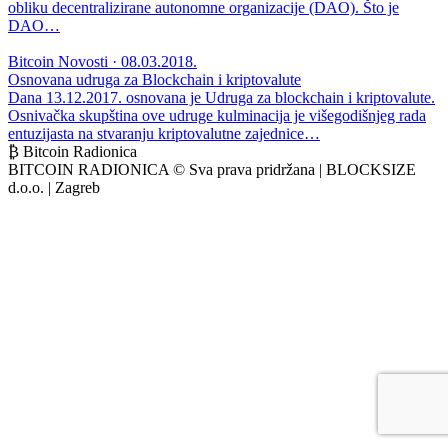
obliku decentralizirane autonomne organizacije (DAO). Što je
DAO…
Bitcoin Novosti · 08.03.2018.
Osnovana udruga za Blockchain i kriptovalute
Dana 13.12.2017. osnovana je Udruga za blockchain i kriptovalute.
Osnivačka skupština ove udruge kulminacija je višegodišnjeg rada
entuzijasta na stvaranju kriptovalutne zajednice…
₿ Bitcoin Radionica
BITCOIN RADIONICA © Sva prava pridržana | BLOCKSIZE
d.o.o. | Zagreb