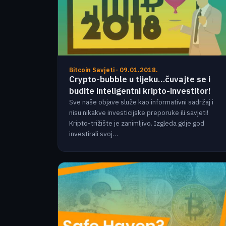
Bitcoin Savjeti · 09.01.2018.
Crypto-bubble u tijeku…čuvajte se i
budite inteligentni kripto-investitor!
Sve naše objave služe kao informativni sadržaj i
nisu nikakve investicijske preporuke ili savjeti!
Kripto-trižište je zanimljivo. Izgleda gdje god
investirali svoj…