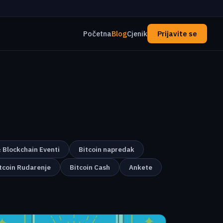
Početna
Blog
Cjenik
Prijavite se
& Blockchain Eventi
Bitcoin napredak
tcoin Rudarenje
Bitcoin Cash
Ankete