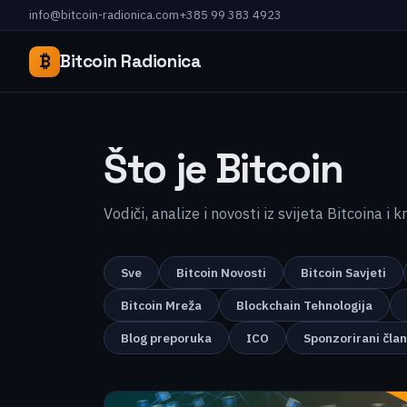
info@bitcoin-radionica.com
+385 99 383 4923
₿
Bitcoin Radionica
Što je Bitcoin
Vodiči, analize i novosti iz svijeta Bitcoina i 
Sve
Bitcoin Novosti
Bitcoin Savjeti
Bitcoin Mreža
Blockchain Tehnologija
Blog preporuka
ICO
Sponzorirani čla