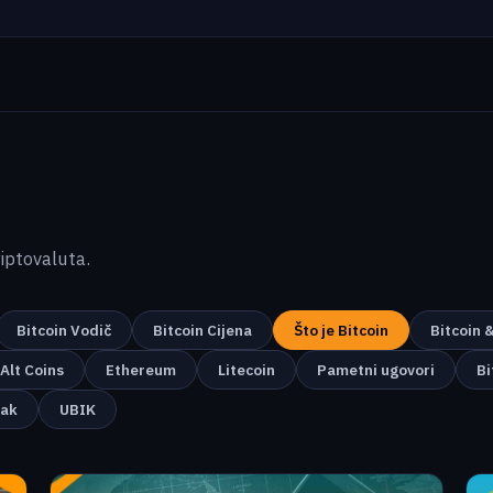
kriptovaluta.
Bitcoin Vodič
Bitcoin Cijena
Što je Bitcoin
Bitcoin 
Alt Coins
Ethereum
Litecoin
Pametni ugovori
Bi
nak
UBIK