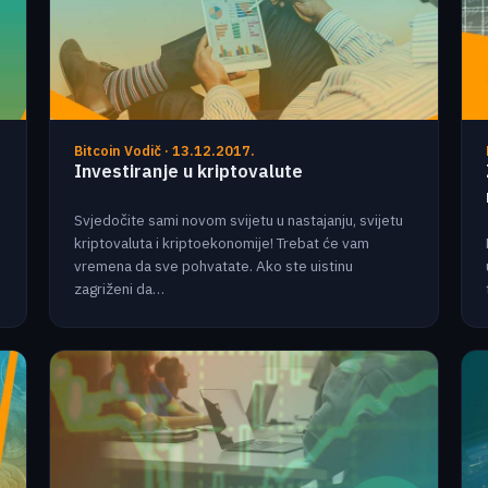
Bitcoin Vodič · 13.12.2017.
Investiranje u kriptovalute
Svjedočite sami novom svijetu u nastajanju, svijetu
kriptovaluta i kriptoekonomije! Trebat će vam
vremena da sve pohvatate. Ako ste uistinu
zagriženi da…