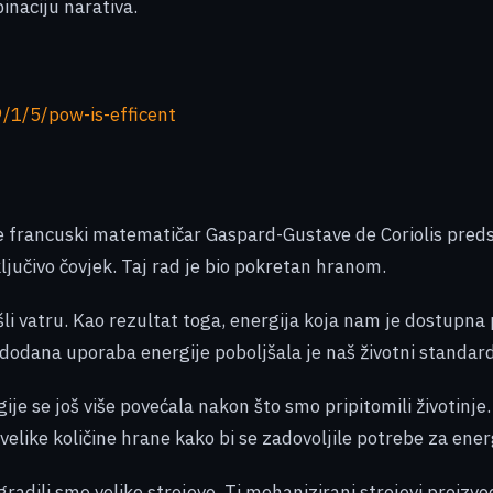
inaciju narativa.
/1/5/pow-is-efficent
je francuski matematičar Gaspard-Gustave de Coriolis preds
ljučivo čovjek. Taj rad je bio pokretan hranom.
našli vatru. Kao rezultat toga, energija koja nam je dostupn
 dodana uporaba energije poboljšala je naš životni standard
ije se još više povećala nakon što smo pripitomili životinje.
velike količine hrane kako bi se zadovoljile potrebe za ener
adili smo velike strojeve. Ti mehanizirani strojevi proizvodil