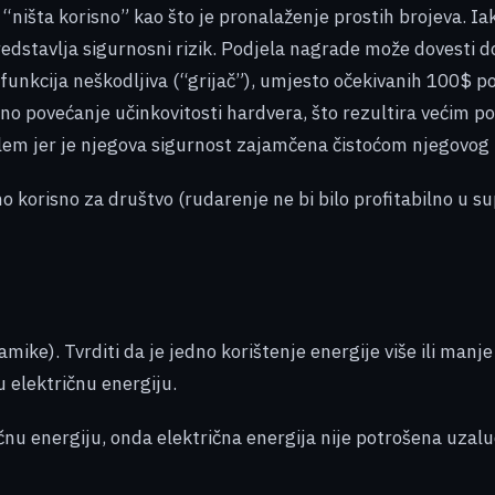
e “ništa korisno” kao što je pronalaženje prostih brojeva. 
redstavlja sigurnosni rizik. Podjela nagrade može dovesti do
funkcija neškodljiva (“grijač”), umjesto očekivanih 100$ po
dno povećanje učinkovitosti hardvera, što rezultira većim 
blem jer je njegova sigurnost zajamčena čistoćom njegovog
korisno za društvo (rudarenje ne bi bilo profitabilno u sup
mike). Tvrditi da je jedno korištenje energije više ili manj
tu električnu energiju.
ričnu energiju, onda električna energija nije potrošena uzal