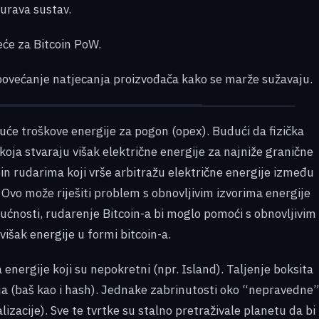
urava sustav.
eće za Bitcoin PoW.
 povećanje natjecanja proizvođača kako se marže sužavaju.
uće troškove energije za pogon (opex). Budući da fizička
 koja stvaraju višak električne energije za najniže granične
oin rudarima koji vrše arbitražu električne energije između
 Ovo može riješiti problem s obnovljivim izvorima energije
udućnosti, rudarenje Bitcoin-a bi moglo pomoći s obnovljivim
višak energije u formi bitcoin-a.
 energije koji su nepokretni (npr. Island). Taljenje boksita
ija (baš kao i hash). Jednake zabrinutosti oko “nepravedne”
lizacije). Sve te tvrtke su stalno pretraživale planetu da bi