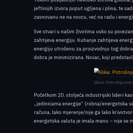
jeftinijih izvora poput ugljena i plina, te s
zasnovanu ne na novcu, već na radu i energij
Sve stvari u našim životima usko su povezan
zahtijeva energiju. Kuhanje zahtijeva energi
energiju utrošenu za proizvodnju tog dobra.
dobra je minimizirana. Novac, koji predstav
Slika1: Potrošnja ene
Početkom 20. stoljeća industrijski lideri ka
„jedinicama energije“ (robna/energetska valu
računa, lako mjerenje/nije ga lako krivotvorit
energetska valuta je imala manu – nije se mog