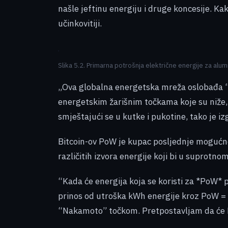
našle jeftinu energiju i druge koncesije. K
učinkovitiji.
Slika 5.2. Primarna potrošnja električne energije za alu
„Ova globalna energetska mreža oslobađa “z
energetskim žarišnim točkama koje su niže, t
smještajući se u kutke i pukotine, tako je izg
Bitcoin-ov PoW je kupac posljednje mogućnos
različitih izvora energije koji bi u suprotnom
“Kada će energija koja se koristi za *PoW* 
prinos od utroška kWh energije kroz PoW =
“Nakamoto” točkom. Pretpostavljam da će P