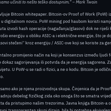
 samo učiniti to nešto teško dostupnim.” – Mark Twain
vljuje Bitcoin whitepaper. Bitcoin-ov Proof of Work (PoW) i
be u digitalnom novcu. PoW mining pod haubom koristi namje
ta izvodi hash operacije (nagađanja/glasovi) dok ne riješi k
ošio energiju u obliku ASIC-a i električne energije, što je 
lasovi stečeni” kroz energiju / ASIC-ove koji se koriste za
talno promijenio način na koji je konsenzus između ljudi fo
okaz sagorijevanja ili potvrda da je energija sagorena. Zašt
svijetu. U PoW-u se radi o fizici, a ne o kodu. Bitcoin je odl
to.
i samo ako je njena proizvodnja skupa. Činjenica da je Proo
adnju debelog fizičkog zida oko onoga što se smatra vrijedn
vrata da pristupimo našim trezorima. Javna knjiga Bitcoin-
svoj transparentan skupi dizajn, bila bi potrebna ekvivalentn