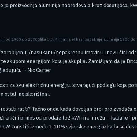
ako je proizvodnja aluminija napredovala kroz desetljeća, 
minij od 1900 do 2000Slika 5.3. Primarna efikasnost struje aluminija 1900 d
arobljenu”/nasukanu/nepokretnu imovinu i novu čini održi
e skupom energijom koja je skuplja. Zamišljam da je Bitcoin
lađujući. ”- Nic Carter
ti za svu električnu energiju, stvarajući podlogu koja pot
e ostali neiskorišteni.
prestati rasti? Tačno onda kada dovoljan broj proizvođača e
 granični prinos od prodaje tog kWh na mrežu – kada je “
oW koristiti između 1-10% svjetske energije kada se dosti