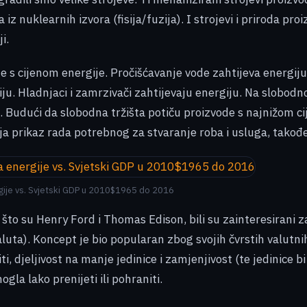
ada iz nuklearnih izvora (fisija/fuzija). I strojevi i priroda
i.
e s cijenom energije. Pročišćavanje vode zahtijeva energiju
ju. Hladnjaci i zamrzivači zahtijevaju energiju. Na slobodno
 Budući da slobodna tržišta potiču proizvode s najnižom cij
lja prikaz rada potrebnog za stvaranje roba i usluga, tako
rgije vs. Svjetski GDP u 2010$1965 do 2016
o što su Henry Ford i Thomas Edison, bili su zainteresirani 
ta). Koncept je bio popularan zbog svojih čvrstih valutnih 
i, djeljivost na manje jedinice i zamjenjivost (te jedinice bi
la lako prenijeti ili pohraniti.