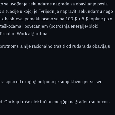
Iako se uvođenje sekundarne nagrade za obavljanje posla
 situacije u kojoj je “vrijednije napraviti sekundarnu nego
 x hash-eva, pomakli bismo se na 100 $ + 5 $ topline po x
poteškoćama i povećanjem (potrošnja energije/blok).
 Proof of Work algoritma.
rotnom), a nije racionalno tražiti od rudara da obavljaju
e rasipno od drugog potpuno je subjektivno jer su svi
ud. Oni koji troše električnu energiju nagrađeni su bitcoin