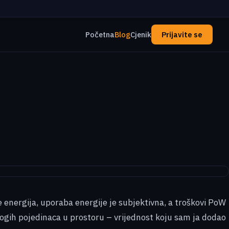
Početna
Blog
Cjenik
Prijavite se
e energija, uporaba energije je subjektivna, a troškovi PoW
mnogih pojedinaca u prostoru – vrijednost koju sam ja dodao