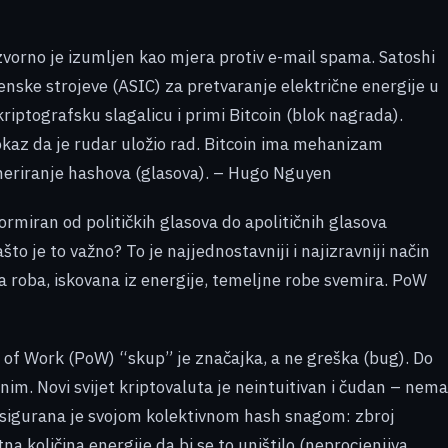
zvorno je izumljen kao mjera protiv e-mail spama. Satoshi
nske strojeve (ASIC) za pretvaranje električne energije u
riptografsku slagalicu i primi Bitcoin (blok nagrada).
dokaz da je rudar uložio rad. Bitcoin ima mehanizam
 generiranje hashova (glasova). – Hugo Nguyen
rmiran od političkih glasova do apolitičnih glasova
o je to važno? To je najjednostavniji i najizravniji način
ična roba, iskovana iz energije, temeljne robe svemira. PoW
f of Work (PoW) “skup” je značajka, a ne greška (bug). Do
im. Novi svijet kriptovaluta je neintuitivan i čudan – nema
a osigurana je svojom kolektivnom hash snagom: zbroj
a količina energije da bi se to uništilo (neprocjenjiva