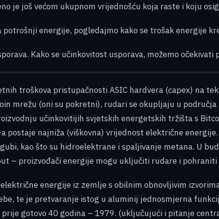
o je još većom ukupnom vrijednošću koja raste i koju osig
 potrošnji energije, pogledajmo kako se trošak energije kr
usporava. Kako se učinkovitost usporava, možemo očekivati
etnih troškova pristupačnosti ASIC hardvera (capex) na tek
coin mrežu (oni su pokretni), rudari se okupljaju u područja
oizvodnju učinkovitijih svjetskih energetskih tržišta s Bitc
a postaje najniža (viškovna) vrijednost električne energije.
če gubi, kao što su hidroelektrane i spaljivanje metana. U b
ut – proizvođači energije mogu uključiti rudare i pohraniti 
električne energije iz zemlje s obilnim obnovljivim izvorima
ebe, te je pretvaranje istog u aluminij jednosmjerna funkc
prije gotovo 40 godina – 1979. (uključujući i pitanje centra