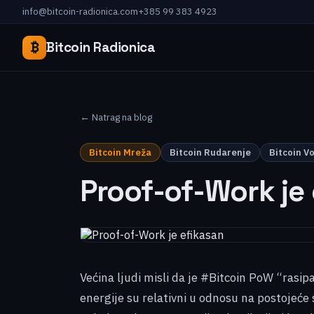
info@bitcoin-radionica.com
+385 99 383 4923
₿
Bitcoin Radionica
← Natrag na blog
Bitcoin Mreža
Bitcoin Rudarenje
Bitcoin V
Proof-of-Work je
Većina ljudi misli da je #Bitcoin PoW “rasip
energije su relativni u odnosu na postojeće