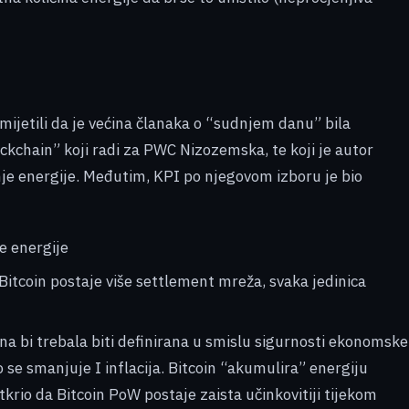
imijetili da je većina članaka o “sudnjem danu” bila
ockchain” koji radi za PWC Nizozemska, te koji je autor
šnje energije. Međutim, KPI po njegovom izboru je bio
še energije
Bitcoin postaje više settlement mreža, svaka jedinica
na bi trebala biti definirana u smislu sigurnosti ekonomske
 se smanjuje I inflacija. Bitcoin “akumulira” energiju
rio da Bitcoin PoW postaje zaista učinkovitiji tijekom