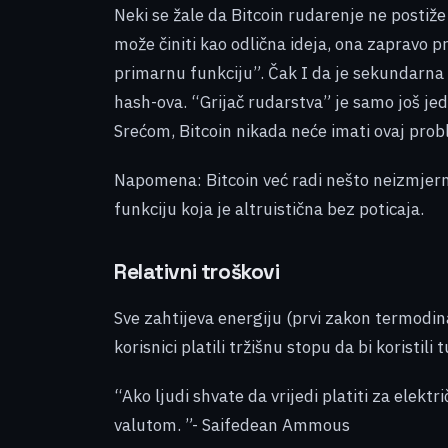
Neki se žale da Bitcoin rudarenje ne postiž
može činiti kao odlična ideja, ona zapravo p
primarnu funkciju”. Čak I da je sekundarna 
hash-ova. “Grijač rudarstva” je samo još je
Srećom, Bitcoin nikada neće imati ovaj pro
Napomena: Bitcoin već radi nešto neizmjerno 
funkciju koja je altruistična bez poticaja.
Relativni troškovi
Sve zahtijeva energiju (prvi zakon termodina
korisnici platili tržišnu stopu da bi koristili 
“Ako ljudi shvate da vrijedi platiti za elekt
valutom. ”- Saifedean Ammous