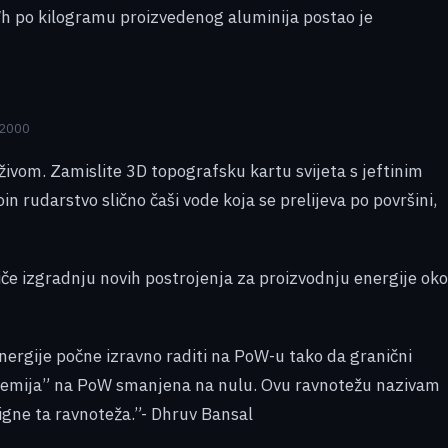
kWh po kilogramu proizvedenog aluminija postao je
o 2000
vom. Zamislite 3D topografsku kartu svijeta s jeftinim
 rudarstvo slično čaši vode koja se prelijeva po površini,
iče izgradnju novih postrojenja za proizvodnju energije oko
nergije počne izravno raditi na PoW-u tako da granični
premija” na PoW smanjena na nulu. Ovu ravnotežu nazivam
gne ta ravnoteža.”- Dhruv Bansal