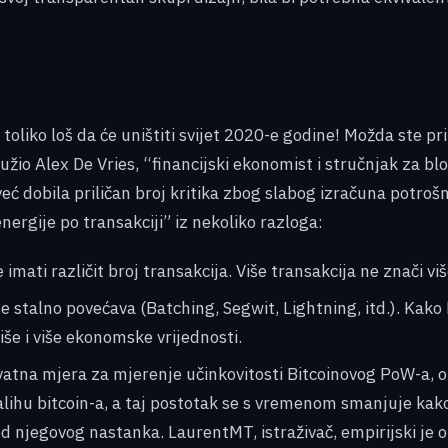
 toliko loš da će uništiti svijet 2020-e godine! Možda ste pr
žio Alex De Vries, “financijski ekonomist i stručnjak za bl
već dobila priličan broj kritika zbog slabog izračuna potro
ergije po transakciji” iz nekoliko razloga:
imati različit broj transakcija. Više transakcija ne znači vi
 stalno povećava (Batching, Segwit, Lightning, itd.). Kako 
iše i više ekonomske vrijednosti.
kvatna mjera za mjerenje učinkovitosti Bitcoinovog PoW-a, o
alihu bitcoin-a, a taj postotak se s vremenom smanjuje kako
njegovog nastanka. LaurentMT, istraživač, empirijski je otk