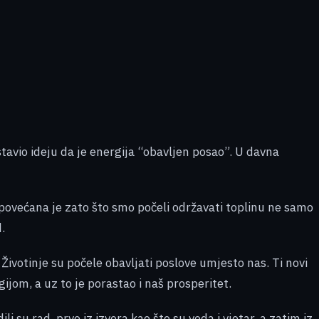
tavio ideju da je energija “obavljen posao”. U davna
a povećana je zato što smo počeli održavati toplinu ne samo
.
 Životinje su počele obavljati poslove umjesto nas. Ti novi
gijom, a uz to je porastao i naš prosperitet.
i su rad, prvo iz izvora kao što su voda i vjetar, a zatim iz