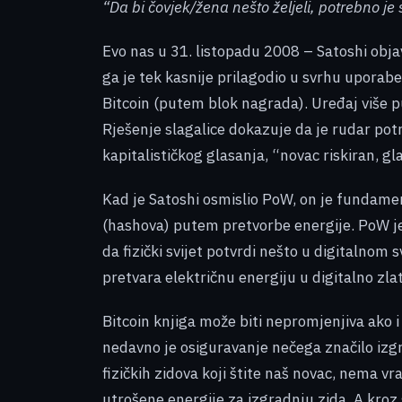
“Da bi čovjek/žena nešto željeli, potrebno je
Evo nas u 31. listopadu 2008 – Satoshi obja
ga je tek kasnije prilagodio u svrhu upora
Bitcoin (putem blok nagrada). Uređaj više pu
Rješenje slagalice dokazuje da je rudar potr
kapitalističkog glasanja, “novac riskiran, g
Kad je Satoshi osmislio PoW, on je fundamen
(hashova) putem pretvorbe energije. PoW je d
da fizički svijet potvrdi nešto u digitalnom 
pretvara električnu energiju u digitalno zla
Bitcoin knjiga može biti nepromjenjiva ako 
nedavno je osiguravanje nečega značilo izgr
fizičkih zidova koji štite naš novac, nema 
utrošene energije za izgradnju zida. A kroz 