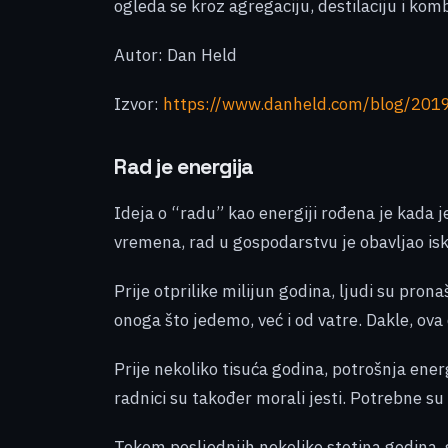
ogleda se kroz agregaciju, destilaciju i komb
Autor: Dan Held
Izvor:
https://www.danheld.com/blog/2019
Rad je energija
Ideja o “radu” kao energiji rođena je kada 
vremena, rad u gospodarstvu je obavljao isk
Prije otprilike milijun godina, ljudi su pro
onoga što jedemo, već i od vatre. Dakle, ova
Prije nekoliko tisuća godina, potrošnja energ
radnici su također morali jesti. Potrebne su 
Tokom posljednjih nekoliko stotina godina, gr