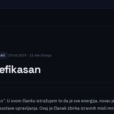
odič
29.04.2019. · 11 min čitanja
 efikasan
an”. U ovom članku istražujem to da je sve energija, novac j
 sustave upravljanja. Ovaj je članak zbirka izravnih misli 