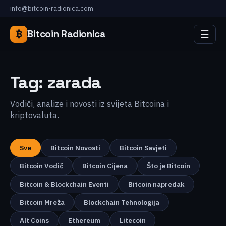
info@bitcoin-radionica.com
☰
₿
Bitcoin Radionica
Tag:
zarada
Vodiči, analize i novosti iz svijeta Bitcoina i
kriptovaluta.
Sve
Bitcoin Novosti
Bitcoin Savjeti
Bitcoin Vodič
Bitcoin Cijena
Što je Bitcoin
Bitcoin & Blockchain Eventi
Bitcoin napredak
Bitcoin Mreža
Blockchain Tehnologija
Alt Coins
Ethereum
Litecoin