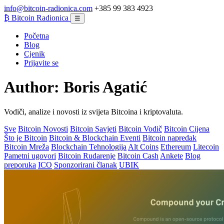
info@bitcoin-radionica.com
+385 99 383 4923
₿
Bitcoin Radionica
☰
Početna
Blog
Cjenik
Prijavite se
Author:
Boris Agatić
Vodiči, analize i novosti iz svijeta Bitcoina i kriptovaluta.
Sve
Bitcoin Novosti
Bitcoin Savjeti
Bitcoin Vodič
Bitcoin Cijena
Što je Bitcoin
Bitcoin & Blockchain Eventi
Bitcoin napredak
Bitcoin Mreža
Blockchain Tehnologija
Alt Coins
Ethereum
Litecoin
Pametni ugovori
Bitcoin Rudarenje
Bitcoin Cash
Ankete
Blog
preporuka
ICO
Sponzorirani članak
UBIK