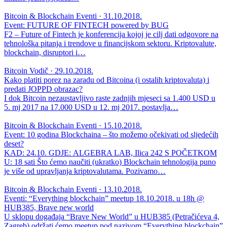
Bitcoin & Blockchain Eventi · 31.10.2018.
Event: FUTURE OF FINTECH powered by BUG
F2 – Future of Fintech je konferencija kojoj je cilj dati odgovore na
tehnološka pitanja i trendove u financijskom sektoru. Kriptovalute,
blockchain, disruptori i…
Bitcoin Vodič · 29.10.2018.
Kako platiti porez na zaradu od Bitcoina (i ostalih kriptovaluta) i
predati JOPPD obrazac?
I dok Bitcoin nezaustavljivo raste zadnjih mjeseci sa 1.400 USD u
5. mj 2017 na 17.000 USD u 12. mj 2017. postavlja…
Bitcoin & Blockchain Eventi · 15.10.2018.
Event: 10 godina Blockchaina – što možemo očekivati od sljedećih
deset?
KAD: 24.10. GDJE: ALGEBRA LAB, Ilica 242 S POČETKOM
U: 18 sati Što ćemo naučiti (ukratko) Blockchain tehnologija puno
je više od upravljanja kriptovalutama. Pozivamo…
Bitcoin & Blockchain Eventi · 13.10.2018.
Eventi: “Everything blockchain” meetup 18.10.2018. u 18h @
HUB385, Brave new world
U sklopu događaja “Brave New World” u HUB385 (Petračićeva 4,
Zagreb) održati ćemo meetup pod nazivom “Everything blockchain”