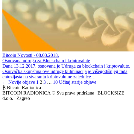
Bitcoin Novosti · 08.03.2018.
Osnovana udruga za Blockchain i kriptovalute
Dana 13.12.2017. osnovana je Udruga za blockchain i kriptovalute.
Osnivačka skupština ove udruge kulminacija je višegodišnjeg rada
entuzijasta na stvaranju kriptovalutne zajednice…
Posts
← Novije objave
1
2
3
…
10
Učitaj starije objave
₿ Bitcoin Radionica
pagination
BITCOIN RADIONICA © Sva prava pridržana | BLOCKSIZE
d.o.o. | Zagreb