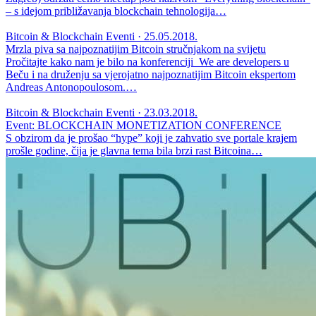
– s idejom približavanja blockchain tehnologija…
Bitcoin & Blockchain Eventi · 25.05.2018.
Mrzla piva sa najpoznatijim Bitcoin stručnjakom na svijetu
Pročitajte kako nam je bilo na konferenciji We are developers u
Beču i na druženju sa vjerojatno najpoznatijim Bitcoin ekspertom
Andreas Antonopoulosom.…
Bitcoin & Blockchain Eventi · 23.03.2018.
Event: BLOCKCHAIN MONETIZATION CONFERENCE
S obzirom da je prošao “hype” koji je zahvatio sve portale krajem
prošle godine, čija je glavna tema bila brzi rast Bitcoina…