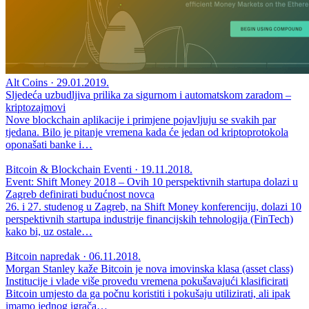
Alt Coins · 29.01.2019.
Sljedeća uzbudljiva prilika za sigurnom i automatskom zaradom –
kriptozajmovi
Nove blockchain aplikacije i primjene pojavljuju se svakih par
tjedana. Bilo je pitanje vremena kada će jedan od kriptoprotokola
oponašati banke i…
Bitcoin & Blockchain Eventi · 19.11.2018.
Event: Shift Money 2018 – Ovih 10 perspektivnih startupa dolazi u
Zagreb definirati budućnost novca
26. i 27. studenog u Zagreb, na Shift Money konferenciju, dolazi 10
perspektivnih startupa industrije financijskih tehnologija (FinTech)
kako bi, uz ostale…
Bitcoin napredak · 06.11.2018.
Morgan Stanley kaže Bitcoin je nova imovinska klasa (asset class)
Institucije i vlade više provedu vremena pokušavajući klasificirati
Bitcoin umjesto da ga počnu koristiti i pokušaju utilizirati, ali ipak
imamo jednog igrača…