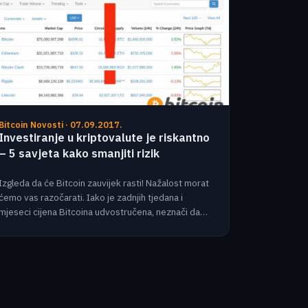
Bitcoin Novosti · 07.09.2017.
Investiranje u kriptovalute je riskantno
– 5 savjeta kako smanjiti rizik
Izgleda da će Bitcoin zauvijek rasti! Nažalost morat
ćemo vas razočarati. Iako je zadnjih tjedana i
mjeseci cijena Bitcoina udvostručena, neznači da…