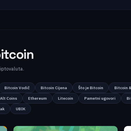
itcoin
kriptovaluta.
Bitcoin Vodič
Bitcoin Cijena
Što je Bitcoin
Bitcoin 
Alt Coins
Ethereum
Litecoin
Pametni ugovori
Bi
nak
UBIK