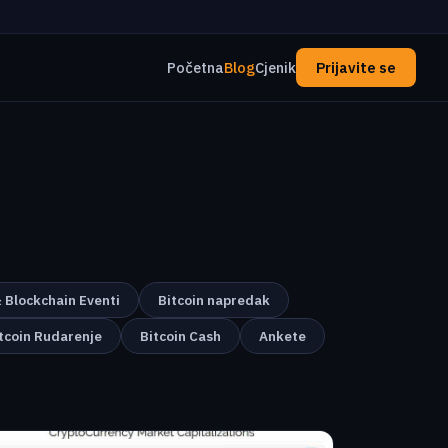
Početna
Blog
Cjenik
Prijavite se
& Blockchain Eventi
Bitcoin napredak
tcoin Rudarenje
Bitcoin Cash
Ankete