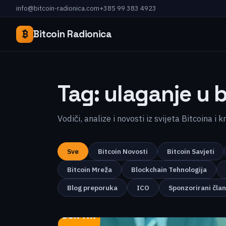
info@bitcoin-radionica.com
+385 99 383 4923
₿
Bitcoin Radionica
Tag:
ulaganje u b
Vodiči, analize i novosti iz svijeta Bitcoina i 
Sve
Bitcoin Novosti
Bitcoin Savjeti
Bitcoin Mreža
Blockchain Tehnologija
Blog preporuka
ICO
Sponzorirani čla