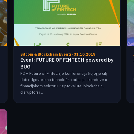
Bitcoin & Blockchain Eventi · 31.10.2018.
Event: FUTURE OF FINTECH powered by
BUG
F2 – Future of Fintech je konferencija kojoj je cilj
dati odgovore na tehnološka pitanja i trendove u
financijskom sektoru. Kriptovalute, blockchain,
disruptori i…