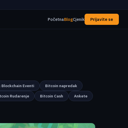
Početna
Blog
Cjenik
Prijavite se
& Blockchain Eventi
Bitcoin napredak
tcoin Rudarenje
Bitcoin Cash
Ankete