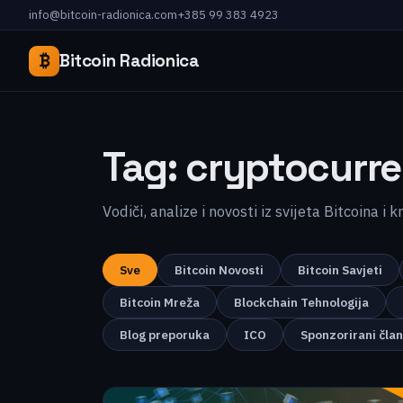
info@bitcoin-radionica.com
+385 99 383 4923
₿
Bitcoin Radionica
Tag:
cryptocurre
Vodiči, analize i novosti iz svijeta Bitcoina i 
Sve
Bitcoin Novosti
Bitcoin Savjeti
Bitcoin Mreža
Blockchain Tehnologija
Blog preporuka
ICO
Sponzorirani čla