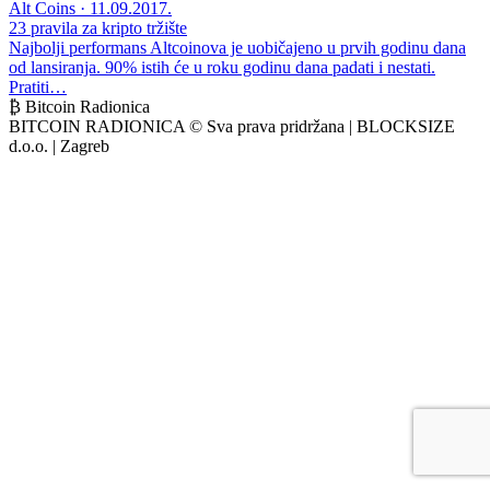
Alt Coins · 11.09.2017.
23 pravila za kripto tržište
Najbolji performans Altcoinova je uobičajeno u prvih godinu dana
od lansiranja. 90% istih će u roku godinu dana padati i nestati.
Pratiti…
₿ Bitcoin Radionica
BITCOIN RADIONICA © Sva prava pridržana | BLOCKSIZE
d.o.o. | Zagreb