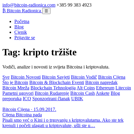
info@bitcoin-radionica.com
+385 99 383 4923
₿
Bitcoin Radionica
☰
Početna
Blog
Cjenik
Prijavite se
Tag:
kripto tržište
Vodiči, analize i novosti iz svijeta Bitcoina i kriptovaluta.
Sve
Bitcoin Novosti
Bitcoin Savjeti
Bitcoin Vodič
Bitcoin Cijena
Što je Bitcoin
Bitcoin & Blockchain Eventi
Bitcoin napredak
Bitcoin Mreža
Blockchain Tehnologija
Alt Coins
Ethereum
Litecoin
Pametni ugovori
Bitcoin Rudarenje
Bitcoin Cash
Ankete
Blog
preporuka
ICO
Sponzorirani članak
UBIK
Bitcoin Cijena · 15.09.2017.
Cijena Bitcoina pada
Pisali smo već o Kini i o trgovanju s kriptovalutama. Ako ste tek
krenuli i počeli ulagati u kriptovalute, ušli ste u…