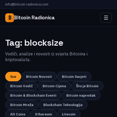
info@bitcoin-radionica.com
☰
₿
Bitcoin Radionica
Tag:
blocksize
Vodiči, analize i novosti iz svijeta Bitcoina i
kriptovaluta.
Sve
Bitcoin Novosti
Bitcoin Savjeti
Bitcoin Vodič
Bitcoin Cijena
Što je Bitcoin
Bitcoin & Blockchain Eventi
Bitcoin napredak
Bitcoin Mreža
Blockchain Tehnologija
Alt Coins
Ethereum
Litecoin