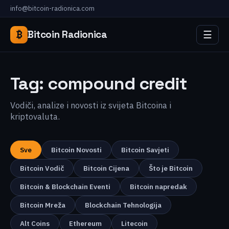
info@bitcoin-radionica.com
☰
₿
Bitcoin Radionica
Tag:
compound credit
Vodiči, analize i novosti iz svijeta Bitcoina i
kriptovaluta.
Sve
Bitcoin Novosti
Bitcoin Savjeti
Bitcoin Vodič
Bitcoin Cijena
Što je Bitcoin
Bitcoin & Blockchain Eventi
Bitcoin napredak
Bitcoin Mreža
Blockchain Tehnologija
Alt Coins
Ethereum
Litecoin