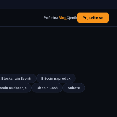
Početna
Blog
Cjenik
Prijavite se
& Blockchain Eventi
Bitcoin napredak
tcoin Rudarenje
Bitcoin Cash
Ankete