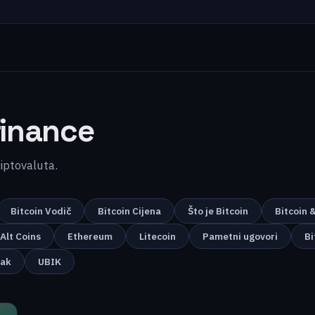
inance
kriptovaluta.
Bitcoin Vodič
Bitcoin Cijena
Što je Bitcoin
Bitcoin 
Alt Coins
Ethereum
Litecoin
Pametni ugovori
Bi
nak
UBIK