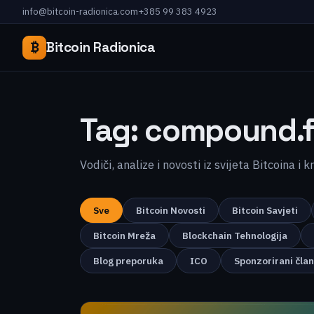
info@bitcoin-radionica.com
+385 99 383 4923
₿
Bitcoin Radionica
Tag:
compound.f
Vodiči, analize i novosti iz svijeta Bitcoina i 
Sve
Bitcoin Novosti
Bitcoin Savjeti
Bitcoin Mreža
Blockchain Tehnologija
Blog preporuka
ICO
Sponzorirani čla