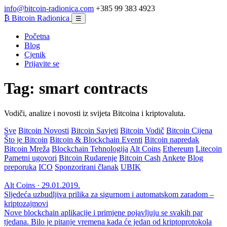
info@bitcoin-radionica.com
+385 99 383 4923
₿
Bitcoin Radionica
☰
Početna
Blog
Cjenik
Prijavite se
Tag:
smart contracts
Vodiči, analize i novosti iz svijeta Bitcoina i kriptovaluta.
Sve
Bitcoin Novosti
Bitcoin Savjeti
Bitcoin Vodič
Bitcoin Cijena
Što je Bitcoin
Bitcoin & Blockchain Eventi
Bitcoin napredak
Bitcoin Mreža
Blockchain Tehnologija
Alt Coins
Ethereum
Litecoin
Pametni ugovori
Bitcoin Rudarenje
Bitcoin Cash
Ankete
Blog
preporuka
ICO
Sponzorirani članak
UBIK
Alt Coins · 29.01.2019.
Sljedeća uzbudljiva prilika za sigurnom i automatskom zaradom –
kriptozajmovi
Nove blockchain aplikacije i primjene pojavljuju se svakih par
tjedana. Bilo je pitanje vremena kada će jedan od kriptoprotokola