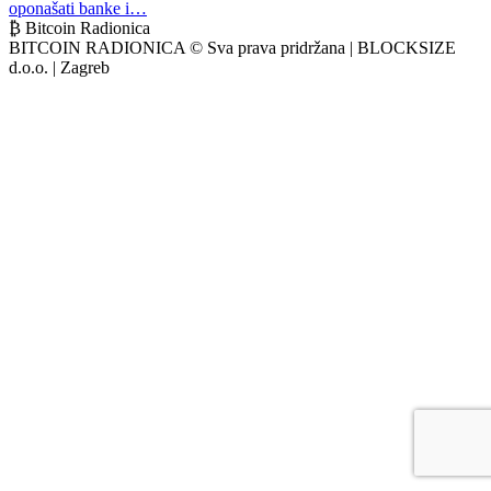
oponašati banke i…
₿ Bitcoin Radionica
BITCOIN RADIONICA © Sva prava pridržana | BLOCKSIZE
d.o.o. | Zagreb