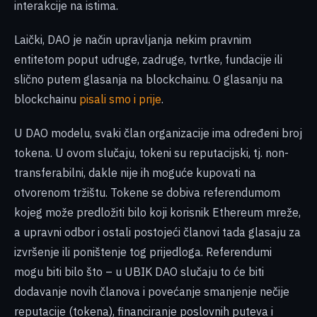
interakcije na istima.
Laički, DAO je način upravljanja nekim pravnim
entitetom poput udruge, zadruge, tvrtke, fundacije ili
slično putem glasanja na blockchainu. O glasanju na
blockchainu
pisali smo i prije
.
U DAO modelu, svaki član organizacije ima određeni broj
tokena. U ovom slučaju, tokeni su reputacijski, tj. non-
transferabilni, dakle nije ih moguće kupovati na
otvorenom tržištu. Tokene se dobiva referendumom
kojeg može predložiti bilo koji korisnik Ethereum mreže,
a upravni odbor i ostali postojeći članovi tada glasaju za
izvršenje ili poništenje tog prijedloga. Referendumi
mogu biti bilo što – u UBIK DAO slučaju to će biti
dodavanje novih članova i povećanje smanjenje nečije
reputacije (tokena), financiranje poslovnih puteva i