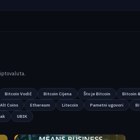
kriptovaluta.
Bitcoin Vodič
Bitcoin Cijena
Što je Bitcoin
Bitcoin 
Alt Coins
Ethereum
Litecoin
Pametni ugovori
Bi
nak
UBIK