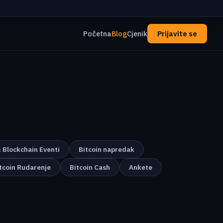
Početna
Blog
Cjenik
Prijavite se
& Blockchain Eventi
Bitcoin napredak
tcoin Rudarenje
Bitcoin Cash
Ankete