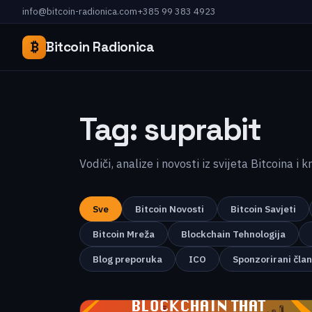
info@bitcoin-radionica.com
+385 99 383 4923
₿
Bitcoin Radionica
Tag:
suprabit
Vodiči, analize i novosti iz svijeta Bitcoina i 
Sve
Bitcoin Novosti
Bitcoin Savjeti
Bitcoin Mreža
Blockchain Tehnologija
Blog preporuka
ICO
Sponzorirani čla