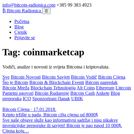
info@bitcoin-radionica.com
+385 99 383 4923
₿
Bitcoin Radionica
☰
Početna
Blog
Cjenik
Prijavite se
Tag:
coinmarketcap
Vodiči, analize i novosti iz svijeta Bitcoina i kriptovaluta.
Sve
Bitcoin Novosti
Bitcoin Savjeti
Bitcoin Vodič
Bitcoin Cijena
Što je Bitcoin
Bitcoin & Blockchain Eventi
Bitcoin napredak
Bitcoin Mreža
Blockchain Tehnologija
Alt Coins
Ethereum
Litecoin
Pametni ugovori
Bitcoin Rudarenje
Bitcoin Cash
Ankete
Blog
preporuka
ICO
Sponzorirani članak
UBIK
Bitcoin Cijena · 17.01.2018.
Kripto tržište u padu, Bitcoin cilja cijenu od 8000$
Sve naše objave služe kao informativni sadržaj i nisu nikakve
investicijske preporuke ili savjeti! Bitcoin je pao ispod 10 000$.
Cijena koju…