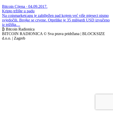
Bitcoin Cijena · 04.09.2017.
Kripto tržište u padu
Na coinmarketcapu je zabilježen pad kojem već više mjeseci nismo
svjedočili. Brojke se crvene. Otprilike je 35 milijardi USD izvučeno
iz trižišta…
₿ Bitcoin Radionica
BITCOIN RADIONICA © Sva prava pridržana | BLOCKSIZE
d.o.o. | Zagreb