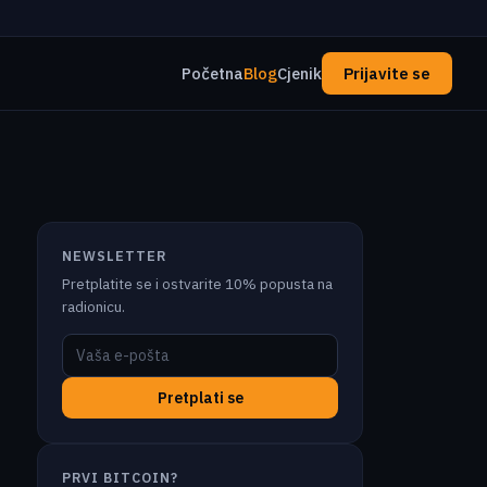
Početna
Blog
Cjenik
Prijavite se
NEWSLETTER
Pretplatite se i ostvarite 10% popusta na
radionicu.
Pretplati se
PRVI BITCOIN?