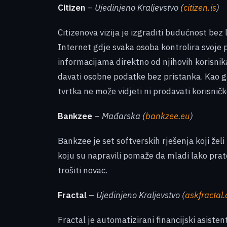
Citizen
–
Ujedinjeno Kraljevstvo (
citizen.is
)
Citizenova vizija je izgraditi budućnost bez l
Internet gdje svaka osoba kontrolira svoje
informacijama direktno od njihovih korisnik
davati osobne podatke bez pristanka. Kao g
tvrtka ne može vidjeti ni prodavati korisnič
Bankzee
–
Mađarska (
bankzee.eu
)
Bankzee je set softverskih rješenja koji želi 
koju su napravili pomaže da mladi lako prate
trošiti novac.
Fractal
–
Ujedinjeno Kraljevstvo (
askfractal
Fractal je automatizirani financijski asist