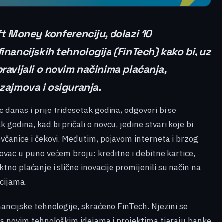
ift Money konferenciju, dolazi 10
inancijskih tehnologija (FinTech) kako bi, uz
pravljali o novim načinima plaćanja,
 zajmova i osiguranja.
ac danas i prije tridesetak godina, odgovori bi se
k godina, kad bi pričali o novcu, jedine stvari koje bi
ovčanice i čekovi. Međutim, pojavom interneta i brzog
ovac u puno većem broju: kreditne i debitne kartice,
no plaćanje i slične inovacije promijenili su način na
ncijama.
nancijske tehnologije, skraćeno FinTech. Njezini se
i s novim tehnološkim idejama i projektima tjeraju banke