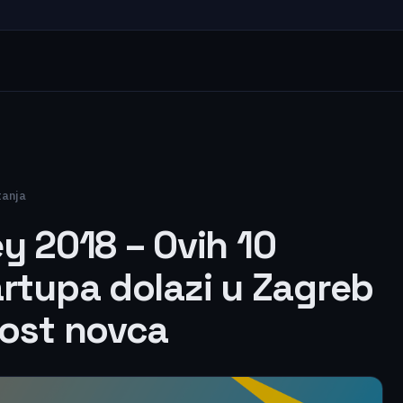
tanja
y 2018 – Ovih 10
artupa dolazi u Zagreb
nost novca