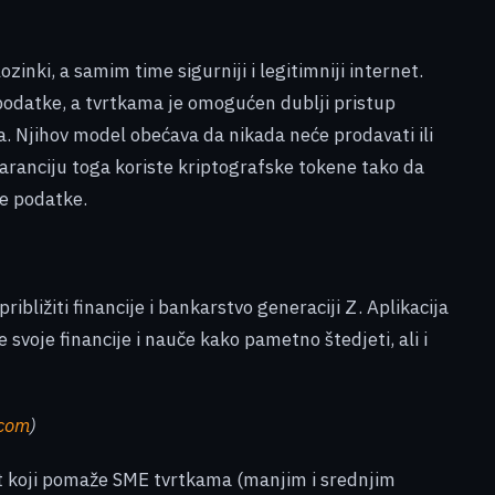
ozinki, a samim time sigurniji i legitimniji internet.
 podatke, a tvrtkama je omogućen dublji pristup
a. Njihov model obećava da nikada neće prodavati ili
aranciju toga koriste kriptografske tokene tako da
ke podatke.
približiti financije i bankarstvo generaciji Z. Aplikacija
 svoje financije i nauče kako pametno štedjeti, ali i
.com
)
ent koji pomaže SME tvrtkama (manjim i srednjim