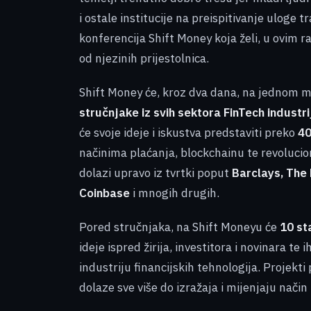
i ostale institucije na preispitivanje uloge
konferencija Shift Money koja želi, u ovim r
od njezinih prijestolnica.
Shift Money će, kroz dva dana, na jednom m
stručnjake iz svih sektora FinTech industri
će svoje ideje i iskustva predstaviti preko
40
načinima plaćanja, blockchainu te revolucion
dolazi upravo iz tvrtki poput
Barclays, The 
Coinbase
i mnogih drugih.
Pored stručnjaka, na Shift Moneyu će
10 st
ideje ispred žirija, investitora i novinara te
industriju financijskih tehnologija. Projek
dolaze sve više do izražaja i mijenjaju nači