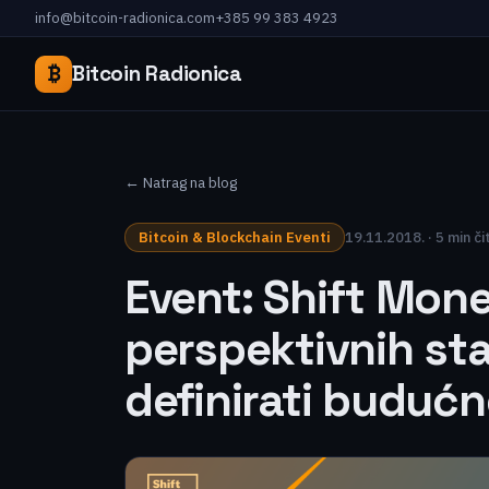
info@bitcoin-radionica.com
+385 99 383 4923
₿
Bitcoin Radionica
← Natrag na blog
Bitcoin & Blockchain Eventi
19.11.2018. · 5 min či
Event: Shift Mone
perspektivnih st
definirati buduć