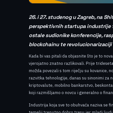
26. i 27. studenog u Zagreb, na Sh
perspektivnih startupa industrije f
ostale sudionike konferencije, ras
blockchainu te revolucionarizaciji
Kada bi vas pitali da objasnite što je to nov
vjerojatno znatno razlikovali. Prije trideseta
možda povezali s tom riječju su kovanice, n
razvitka tehnologije, danas su sinonimi za n
kriptovalute, mobilno bankarstvo, beskontakt
koji razmišljamo o novcu i generalno o fina
Industrija koja sve to obuhvaća naziva se fi
temelji trenutno dobro tresu jer mladi ljud