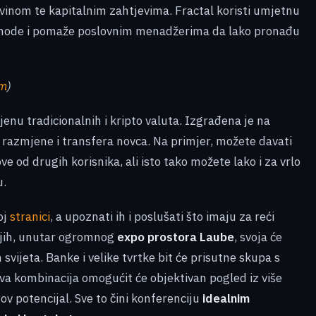
vinom te kapitalnim zahtjevima. Fractal koristi umjetnu
e ishode i pomaže poslovnim menadžerima da lako pronađu
om
)
u tradicionalnih i kripto valuta. Izgrađena je na
 razmjene i transfera novca. Na primjer, možete davati
 od drugih korisnika, ali isto tako možete lako i za vrlo
u.
oj
stranici
, a upoznati ih i poslušati što imaju za reći
njih, unutar ogromnog
expo prostora Laube
, svoja će
 svijeta. Banke i velike tvrtke bit će prisutne skupa s
va kombinacija omogućit će objektivan pogled iz više
ov potencijal. Sve to čini konferenciju
idealnim