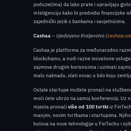
poduzećima) da lako prate i upravljaju goto
inteligenciju kako bi predvidio financijsk
zajednički jezik s bankama i savjetnicima.
Cashaa
–
Ujedinjeno Kraljevstvo (
cashaa.c
Cashaa je platforma za međunarodnu razmjen
blockchainu, a nudi razne inovativne usluge
zajmove drugim korisnicima i uzimati zajmove
malu naknadu, slati novac u bilo koju zemlj
Ostale startupe možete pronaći na služben
moći ćete ubrzo na samoj konferenciji. Uz 
mjesta pronaći
više od 100 tvrtki
iz FinTech
manjim, novim tvrtkama i startupima. Njiho
kutova na nove tehnologije u FinTechu i njih