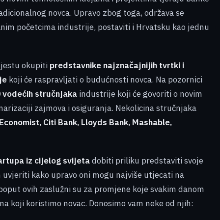
 tradicionalnog novca. Upravo zbog toga, održava se
anim početcima industrije, postaviti i Hrvatsku kao jednu
jestu okupiti
predstavnike najznačajnijih tvrtki i
je
koji će raspravljati o budućnosti novca. Na pozornici
 vodećih stručnjaka
industrije koji će govoriti o novim
arizaciji zajmova i osiguranja. Nekolicina stručnjaka
Economist, Citi Bank, Lloyds Bank, Mashable,
artupa iz cijelog svijeta
dobiti priliku predstaviti svoje
 ih uvjeriti kako upravo oni mogu najviše utjecati na
ti poput ovih zaslužni su za promjene koje svakim danom
n na koji koristimo novac. Donosimo vam neke od njih: