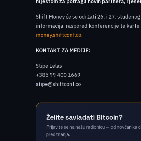
mjestom za potragu novih partnera, rješen
Shift Money će se održati 26. i 27. studeno
informacija, raspored konferencije te karte
money.shiftconf.co
.
KONTAKT ZA MEDIJE:
Stipe Lelas
+385 99 400 1669
stipe@shiftconf.co
Želite savladati Bitcoin?
Prijavite se na našu radionicu — od novčanika d
predznanja.