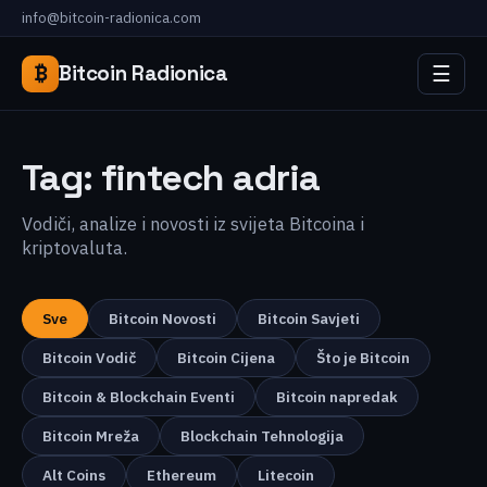
info@bitcoin-radionica.com
☰
₿
Bitcoin Radionica
Tag:
fintech adria
Vodiči, analize i novosti iz svijeta Bitcoina i
kriptovaluta.
Sve
Bitcoin Novosti
Bitcoin Savjeti
Bitcoin Vodič
Bitcoin Cijena
Što je Bitcoin
Bitcoin & Blockchain Eventi
Bitcoin napredak
Bitcoin Mreža
Blockchain Tehnologija
Alt Coins
Ethereum
Litecoin