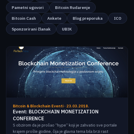
Pametni ugovori
Bitcoin Rudarenje
Bitcoin Cash
Ankete
Blog preporuka
ICO
Sponzorirani članak
UBIK
Bitcoin & Blockchain Eventi · 23.03.2018.
Event: BLOCKCHAIN MONETIZATION
CONFERENCE
S obzirom da je prošao “hype” koji je zahvatio sve portale
krajem prošle godine, čija je glavna tema bila brzi rast