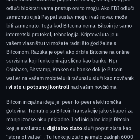
odluči blokirati vama pristup oni to mogu. Ako FBI odluči
zamrznuti cijeli Paypal sustav mogu i vaš novac može
biti zamrznuto. Toga kod Bitcoina nema. Bitcoin je samo
internetski protokol, tehnologija. Kriptovaluta je u
vašem vlasništu i vi možete raditi što god želite s
Bitcoinom. Razlika je opet ako držite Bitcoine na online
servisima koji funkcioniraju slično kao banke. Npr
Coinbase, Bitstamp, Kraken su banke dok je Bitcoin
wallet na vašem mobitelu ili računalu služi kao novčanik
i
vi ste u potpunoj kontroli
nad vašim novčićima.
Bitcoin inicijalna ideja je: peer-to-peer elektronička
gotovina. Trenutno su Bitcoin transakcije jako skupe i za
manje iznose nisu prikladne. I od inicijalne ideje Bitcoin
koji je evoluirao u
digitalno zlato
služi poput zlata kao
“store of value” . Tu funkciju zlato je imalo zadnjih 6000