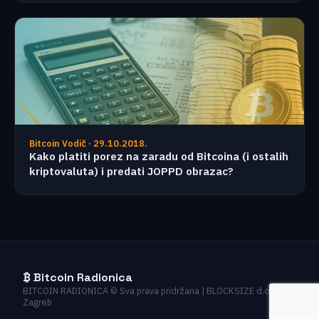
Bitcoin Vodič · 29.10.2018.
Kako platiti porez na zaradu od Bitcoina (i ostalih
kriptovaluta) i predati JOPPD obrazac?
₿ Bitcoin Radionica
BITCOIN RADIONICA © Sva prava pridržana | BLOCKSIZE d.o.o. |
Zagreb