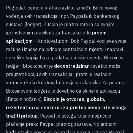
Pogledati ćemo u kratko razliku između Bitcoinovog
vođenja svih transakcija i npr. Paypala ili bankarskog
sustava (ledger). Bitcoin je platna mreža sa svojim
jedinstvenim pravilima za transakcije te
prvom
aplikacijom
– kriptovalutom. Dok Paypal vodi sve svoje
račune i iznose na jednom centralnom mjestu i napravi
nekoliko kopija baze podatka na više mjesta, Bitcoinov
ledger (blockchain) je
decentraliziran
i svatko može
preuzeti kopiju svih transakcija i pratiti u realnom
vremenu kako kriptovaluta mijenja vlasnika. Za pristup
Bitcoinovom ledgeru je dovoljno da skinete aplikaciju
(Bitcoin nočanik).
Bitcoin je otvoren, globaln,
rezistentan na cenzuru i za pristup nemorate nikoga
tražiti pristup.
Paypal je usluga koja omogućuje
plaćanje preko Paypal platnog sustava. No jednom
kada stavite novac na paypal i iz nekog razloga Paypal