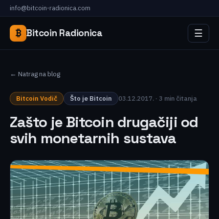
info@bitcoin-radionica.com
☰
₿
Bitcoin Radionica
← Natrag na blog
Bitcoin Vodič
Što je Bitcoin
03.12.2017. · 3 min čitanja
Zašto je Bitcoin drugačiji od
svih monetarnih sustava