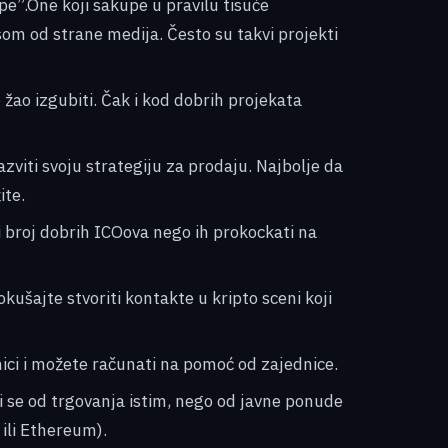
pe”.One koji sakupe u pravilu tisuće
som od strane medija. Često su takvi projekti
 žao izgubiti. Čak i kod dobrih projekata
viti svoju strategiju za prodaju. Najbolje da
ite.
i broj dobrih ICOova nego ih prokockati na
ušajte stvoriti kontakte u kripto sceni koji
nici i možete računati na pomoć od zajednice.
ri se od trgovanja istim, nego od javne ponude
 ili Ethereum).