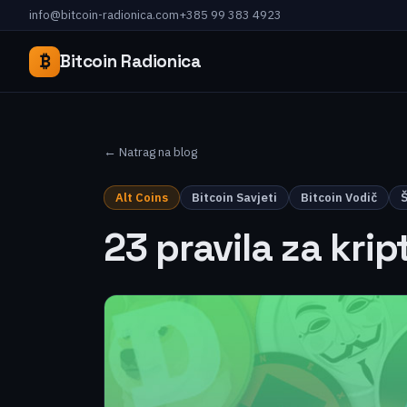
info@bitcoin-radionica.com
+385 99 383 4923
₿
Bitcoin Radionica
← Natrag na blog
Alt Coins
Bitcoin Savjeti
Bitcoin Vodič
Š
23 pravila za krip