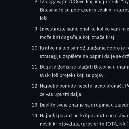
Izbjegavajte ICOove koji imaju veliki “hy
Bitcoina te su popraćeni s velikim intere
loši.
Investirajte samo onoliko koliko vam nije
može biti događaja koji znače kraj.
Kratko nakon samog ulaganja dobro je raz
strategiju zapišete na papir i da je se drž
Bolje je godišnje ulagati Bitcoine u manj
svaki loš projekt koji se pojavi.
Najbolje ponude nećete javno pronaći. Pok
će vas uputiti dalje.
Dijelite svoje znanje sa drugima u zajed
Najbolji povrat od kritpovaluta ne ostva
novih kriptovaluta (provjerite IOTA, NXT