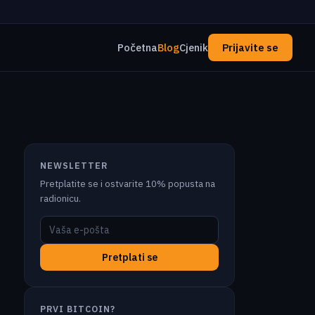
Početna
Blog
Cjenik
Prijavite se
NEWSLETTER
Pretplatite se i ostvarite 10% popusta na
radionicu.
Pretplati se
PRVI BITCOIN?