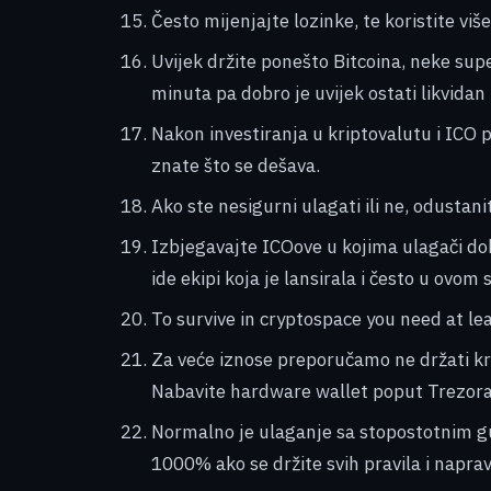
Često mijenjajte lozinke, te koristite viš
Uvijek držite ponešto Bitcoina, neke sup
minuta pa dobro je uvijek ostati likvidan
Nakon investiranja u kriptovalutu i ICO 
znate što se dešava.
Ako ste nesigurni ulagati ili ne, odustani
Izbjegavajte ICOove u kojima ulagači do
ide ekipi koja je lansirala i često u ovom s
To survive in cryptospace you need at lea
Za veće iznose preporučamo ne držati k
Nabavite hardware wallet poput Trezora
Normalno je ulaganje sa stopostotnim gu
1000% ako se držite svih pravila i napra