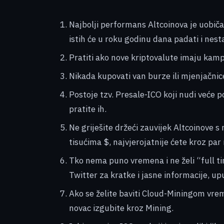
Najbolji performans Altcoinova je uobič
istih će u roku godinu dana padati i nesta
Pratiti ako nove kriptovalute imaju kamp
Nikada kupovati van burze ili mjenjačnice
Postoje tzv. Presale-ICO koji nudi veće p
pratite ih.
Ne griješite držeći zauvijek Altcoinove s
tisućima $, najvjerojatnije ćete kroz par 
Tko nema puno vremena i ne želi “full time
Twitter za kratke i jasne informacije, uput
Ako se želite baviti Cloud-Miningom vrem
novac izgubite kroz Mining.