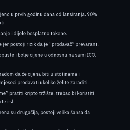
ajeno u prvih godinu dana od lansiranja. 90%
ti.
anje i dijele besplatno tokene.
 jer postoji rizik da je “prodavač” prevarant.
opuste i bolje cijene u odnosnu na sami ICO,
 nadom da će cijena biti u stotinama i
mjeseci prodavati ukoliko želite zaraditi.
” pratiti kripto tržište, trebao bi koristiti
e i sl.
ena su drugačija, postoji velika šansa da