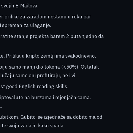
e svojih E-Mailova.
er prilike za zaradom nestanu u roku par
 i spreman za ulaganje.
pratite stanje projekta barem 2 puta tjedno da
te. Prilika u kripto zemlji ima svakodnevno.
biju samo manji dio tokena (<50%). Ostatak
lučaju samo oni profitiraju, ne i vi.
st good English reading skills.
riptovalute na burzama i mjenjačnicama.
.
bitkom. Gubitci se izjednače sa dobitcima od
vite svoju zadaću kako spada.