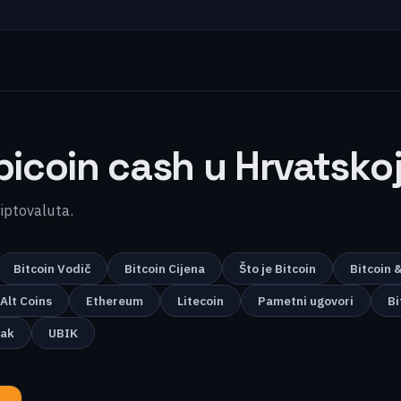
bicoin cash u Hrvatsko
kriptovaluta.
Bitcoin Vodič
Bitcoin Cijena
Što je Bitcoin
Bitcoin 
Alt Coins
Ethereum
Litecoin
Pametni ugovori
Bi
nak
UBIK