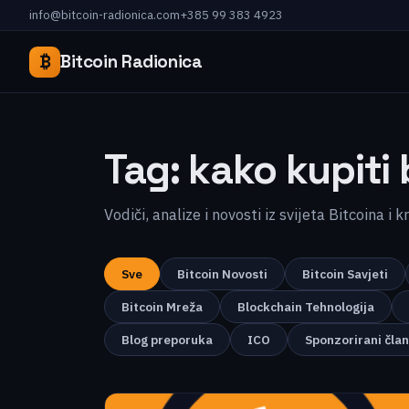
info@bitcoin-radionica.com
+385 99 383 4923
₿
Bitcoin Radionica
Tag:
kako kupiti 
Vodiči, analize i novosti iz svijeta Bitcoina i 
Sve
Bitcoin Novosti
Bitcoin Savjeti
Bitcoin Mreža
Blockchain Tehnologija
Blog preporuka
ICO
Sponzorirani čla