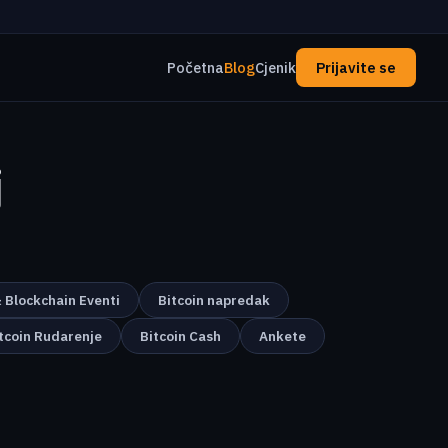
Početna
Blog
Cjenik
Prijavite se
j
& Blockchain Eventi
Bitcoin napredak
tcoin Rudarenje
Bitcoin Cash
Ankete