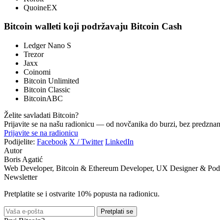
QuoineEX
Bitcoin walleti koji podržavaju Bitcoin Cash
Ledger Nano S
Trezor
Jaxx
Coinomi
Bitcoin Unlimited
Bitcoin Classic
BitcoinABC
Želite savladati Bitcoin?
Prijavite se na našu radionicu — od novčanika do burzi, bez predznan
Prijavite se na radionicu
Podijelite:
Facebook
X / Twitter
LinkedIn
Autor
Boris Agatić
Web Developer, Bitcoin & Ethereum Developer, UX Designer & Pod
Newsletter
Pretplatite se i ostvarite 10% popusta na radionicu.
Pretplati se