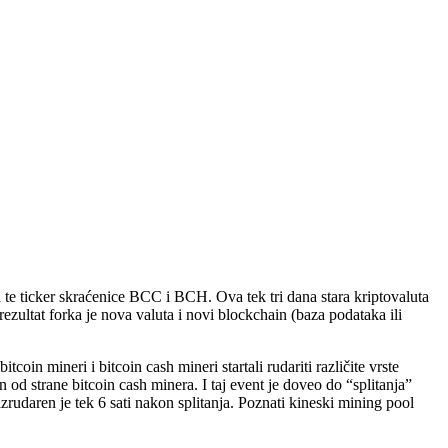
h te ticker skraćenice BCC i BCH. Ova tek tri dana stara kriptovaluta
rezultat forka je nova valuta i novi blockchain (baza podataka ili
tcoin mineri i bitcoin cash mineri startali rudariti različite vrste
od strane bitcoin cash minera. I taj event je doveo do “splitanja”
rudaren je tek 6 sati nakon splitanja. Poznati kineski mining pool