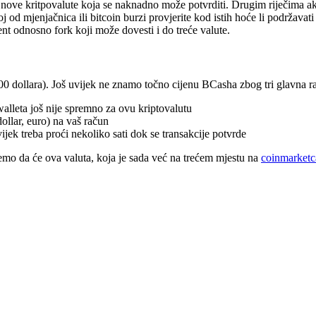
e nove kritpovalute koja se naknadno može potvrditi. Drugim riječima ako
oj od mjenjačnica ili bitcoin burzi provjerite kod istih hoće li podržava
vent odnosno fork koji može dovesti i do treće valute.
800 dollara). Još uvijek ne znamo točno cijenu BCasha zbog tri glavna r
alleta još nije spremno za ovu kriptovalutu
dollar, euro) na vaš račun
vijek treba proći nekoliko sati dok se transakcije potvrde
rujemo da će ova valuta, koja je sada već na trećem mjestu na
coinmarket