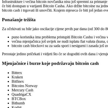
Infrastrukture i većina bitcoin novčanika nisu još spremni za primanj
će biti dostupan u varijanti Bitcoin Casha. Ako držite bitcoine na jedn
bitcoin cash i trgovati ili unovčiti. Krajem mjeseca će biti još jedan e
Ponašanje tržišta
Za očekivati su bile jako oscilacije cijene prvih par dana (od 300 do 
puno korisnika ima problema pristupiti Bitcoin Cashu i većina w
većina mjenjačnica još uvijek ne nudi isplatu fiat valuta (kuna, 
bitcoin cash blockovi su za sada spori i nesigurni i zasada još u
Preostaje jedino pričekati i vidjeti što će se dogoditi ovih dana i vje
Mjenjačnice i burze koje podržavaju bitcoin cash
Bittrex
Kraken
Bitfinex
Bitcoins Norway
Mercury Cash
QuadrigaCX
BTCBox
Bithumb
Korbit