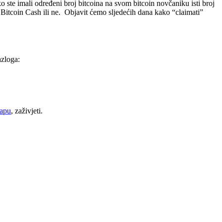
 ste imali određeni broj bitcoina na svom bitcoin novčaniku isti broj
ti Bitcoin Cash ili ne. Objavit ćemo sljedećih dana kako “claimati”
azloga:
capu
, zaživjeti.