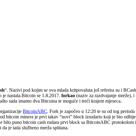
ash
“. Nazivi pod kojim se ova mlada kritpovaluta još referira su i BCas
 je nastala.Bitcoin se 1.8.2017.
forkao
(naziv za razdvajanje mreže), i 
i zašto sada imamo dva Bitcoina te moguće i treći krajem mjeseca.
organizacije
BitcoinABC
. Fork je započeo u 12:20 te su od tog perioda bi
bitcoin minera je prvi takav “novi” block izrudario koji je bio odbijen 
je bilo puno bitcoin cash rudara prvi block sa BitcoinABC protokolom iz
 da je tada službeno mreža splitana.