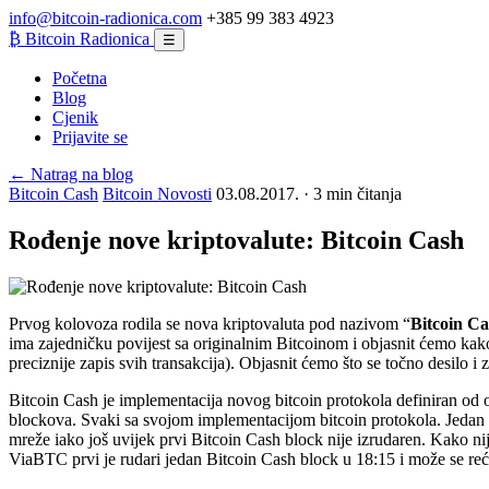
info@bitcoin-radionica.com
+385 99 383 4923
₿
Bitcoin Radionica
☰
Početna
Blog
Cjenik
Prijavite se
← Natrag na blog
Bitcoin Cash
Bitcoin Novosti
03.08.2017. · 3 min čitanja
Rođenje nove kriptovalute: Bitcoin Cash
Prvog kolovoza rodila se nova kriptovaluta pod nazivom “
Bitcoin C
ima zajedničku povijest sa originalnim Bitcoinom i objasnit ćemo kako
preciznije zapis svih transakcija). Objasnit ćemo što se točno desilo 
Bitcoin Cash je implementacija novog bitcoin protokola definiran od 
blockova. Svaki sa svojom implementacijom bitcoin protokola. Jedan od 
mreže iako još uvijek prvi Bitcoin Cash block nije izrudaren. Kako ni
ViaBTC prvi je rudari jedan Bitcoin Cash block u 18:15 i može se reći