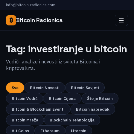
info@bitcoin-radionica.com
☰
₿
Bitcoin Radionica
Tag:
investiranje u bitcoin
Vodiči, analize i novosti iz svijeta Bitcoina i
kriptovaluta.
Sve
Bitcoin Novosti
Bitcoin Savjeti
Bitcoin Vodič
Bitcoin Cijena
Što je Bitcoin
Bitcoin & Blockchain Eventi
Bitcoin napredak
Bitcoin Mreža
Blockchain Tehnologija
Alt Coins
Ethereum
Litecoin