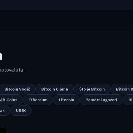
m
kriptovaluta.
Bitcoin Vodič
Bitcoin Cijena
Što je Bitcoin
Bitcoin 
Alt Coins
Ethereum
Litecoin
Pametni ugovori
Bi
nak
UBIK