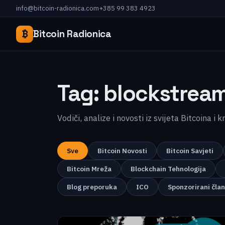
info@bitcoin-radionica.com
+385 99 383 4923
₿
Bitcoin Radionica
Tag:
blockstrea
Vodiči, analize i novosti iz svijeta Bitcoina i 
Sve
Bitcoin Novosti
Bitcoin Savjeti
Bitcoin Mreža
Blockchain Tehnologija
Blog preporuka
ICO
Sponzorirani čla