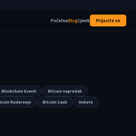
Početna
Blog
Cjenik
Prijavite se
& Blockchain Eventi
Bitcoin napredak
tcoin Rudarenje
Bitcoin Cash
Ankete