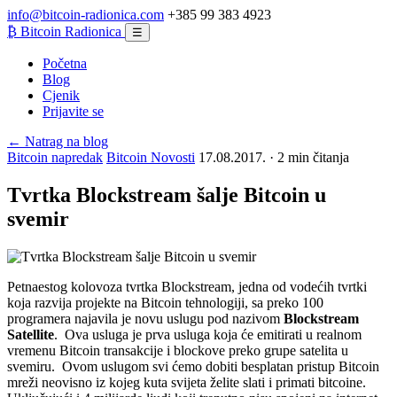
info@bitcoin-radionica.com
+385 99 383 4923
₿
Bitcoin Radionica
☰
Početna
Blog
Cjenik
Prijavite se
← Natrag na blog
Bitcoin napredak
Bitcoin Novosti
17.08.2017. · 2 min čitanja
Tvrtka Blockstream šalje Bitcoin u
svemir
Petnaestog kolovoza tvrtka Blockstream, jedna od vodećih tvrtki
koja razvija projekte na Bitcoin tehnologiji, sa preko 100
programera najavila je novu uslugu pod nazivom
Blockstream
Satellite
. Ova usluga je prva usluga koja će emitirati u realnom
vremenu Bitcoin transakcije i blockove preko grupe satelita u
svemiru. Ovom uslugom svi ćemo dobiti besplatan pristup Bitcoin
mreži neovisno iz kojeg kuta svijeta želite slati i primati bitcoine.