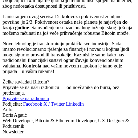
Uključujući i 4 milijarde ljudi koji trenutno nisu spojeni na internet,
zbog nedostatka dostupnosti ili priuštivosti.
Lanisiranjem ovog servisa 15. kolovoza pokrivenost zemljine
površine je 2/3. Pokrivenost ostatka naše planete je najavljen
do
kraja godine
. Sa uvođenjem senzacionalnog inženjerskog rješenja
možemo računati na još veće prihvaćenje robustne Bitcoin mreže.
Nove tehnologije transformiraju praktički sve industrije. Sada
imamo revolucionarno rješenje za financije i novac u kojima ljudi
mogu sigurno provoditii transakcije. Razmislite samo kako nas
tradicionalni financijski sustavi ograničavaju konvencionalnim
valutama.
Kontrola
nad vašim novcem napokon je tamo gdje
pripada – u vašim rukama!
Želite savladati Bitcoin?
Prijavite se na našu radionicu — od novčanika do burzi, bez
predznanja.
Prijavite se na radionicu
Podijelite:
Facebook
X / Twitter
LinkedIn
Autor
Boris Agatić
Web Developer, Bitcoin & Ethereum Developer, UX Designer &
Poduzetnik
Newsletter