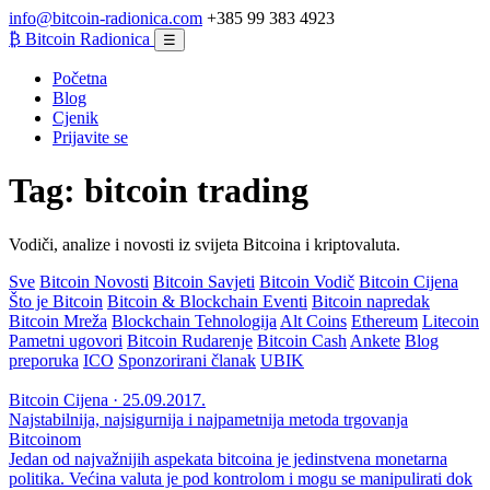
info@bitcoin-radionica.com
+385 99 383 4923
₿
Bitcoin Radionica
☰
Početna
Blog
Cjenik
Prijavite se
Tag:
bitcoin trading
Vodiči, analize i novosti iz svijeta Bitcoina i kriptovaluta.
Sve
Bitcoin Novosti
Bitcoin Savjeti
Bitcoin Vodič
Bitcoin Cijena
Što je Bitcoin
Bitcoin & Blockchain Eventi
Bitcoin napredak
Bitcoin Mreža
Blockchain Tehnologija
Alt Coins
Ethereum
Litecoin
Pametni ugovori
Bitcoin Rudarenje
Bitcoin Cash
Ankete
Blog
preporuka
ICO
Sponzorirani članak
UBIK
Bitcoin Cijena · 25.09.2017.
Najstabilnija, najsigurnija i najpametnija metoda trgovanja
Bitcoinom
Jedan od najvažnijih aspekata bitcoina je jedinstvena monetarna
politika. Većina valuta je pod kontrolom i mogu se manipulirati dok