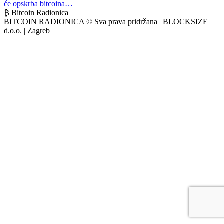
će opskrba bitcoina…
₿ Bitcoin Radionica
BITCOIN RADIONICA © Sva prava pridržana | BLOCKSIZE
d.o.o. | Zagreb