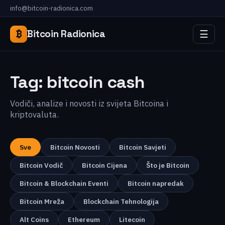
info@bitcoin-radionica.com
☰
₿
Bitcoin Radionica
Tag:
bitcoin cash
Vodiči, analize i novosti iz svijeta Bitcoina i
kriptovaluta.
Sve
Bitcoin Novosti
Bitcoin Savjeti
Bitcoin Vodič
Bitcoin Cijena
Što je Bitcoin
Bitcoin & Blockchain Eventi
Bitcoin napredak
Bitcoin Mreža
Blockchain Tehnologija
Alt Coins
Ethereum
Litecoin