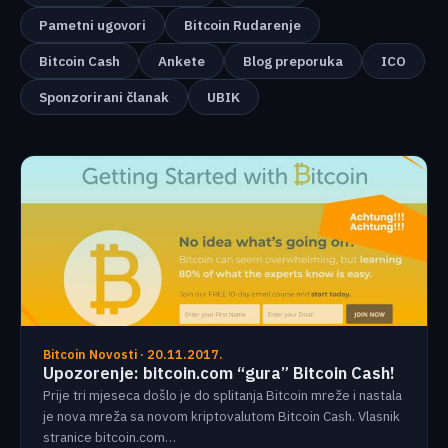
Pametni ugovori
Bitcoin Rudarenje
Bitcoin Cash
Ankete
Blog preporuka
ICO
Sponzorirani članak
UBIK
Bitcoin Novosti · 20.11.2017.
Upozorenje: bitcoin.com “gura” Bitcoin Cash!
Prije tri mjeseca došlo je do splitanja Bitcoin mreže i nastala
je nova mreža sa novom kriptovalutom Bitcoin Cash. Vlasnik
stranice bitcoin.com…