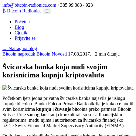
info@bitcoin-radionica.com
+385 99 383 4923
₿
Bitcoin Radionica
☰
Početna
Blog
Cjenik
Prijavite se
← Natrag na blog
Bitcoin napredak
Bitcoin Novosti
17.08.2017. · 2 min čitanja
Švicarska banka koja nudi svojim
korisnicima kupnju kriptovaluta
Početkom ljeta jedna privatna švicarska banka najavila je uslugu
kupnje bitcoina. Banka Falcon Private Bank otkrila je kako će nuditi
svim korisnicima
kupnju
i
čuvanje
bitcoina preko partnera Bitcoin
Suisse. Prije samog lansiranja konzultirali su se sa financijskim
regulatorima, među njima i autoritetom za švicarsko financijsko
tržište Swiss Financial Market Supervisory Authority (FINMA).
Ovih dana su objavili da će uvesti i ostale kriptovalute poput ethera,