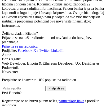
litcoina i bitcoin casha. Korisnici kupnju mogu započeti 22.
kolovoza prema zadnjim informacijama. Falcon banka je prva banka
koja nudi uslugu kupnje i čuvanja kriptovaluta. Ovo je bitan događaj
za Bitcoin zajednicu i drago nam je vidjeti da sve više financijskih
institucija prepoznaje potencijal ove nove vrste financijskog
instrumenta.
Želite savladati Bitcoin?
Prijavite se na našu radionicu — od novčanika do burzi, bez
predznanja.
Prijavite se na radionicu
Podijelite:
Facebook
X / Twitter
LinkedIn
Autor
Boris Agatić
Web Developer, Bitcoin & Ethereum Developer, UX Designer &
Poduzetnik
Newsletter
Pretplatite se i ostvarite 10% popusta na radionicu.
Pretplati se
Prvi Bitcoin?
Registrirajte se na burzu putem našeg
partnerskog linka
i podržite
radionicu.