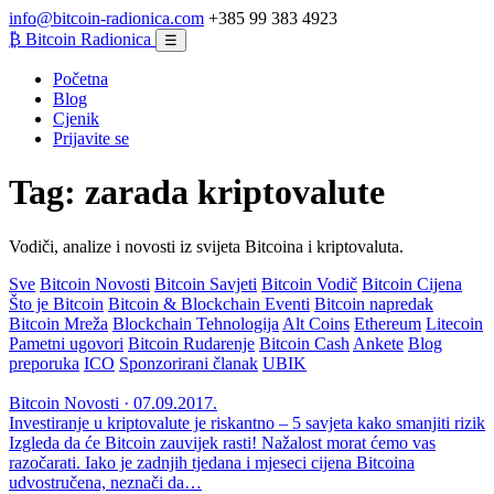
info@bitcoin-radionica.com
+385 99 383 4923
₿
Bitcoin Radionica
☰
Početna
Blog
Cjenik
Prijavite se
Tag:
zarada kriptovalute
Vodiči, analize i novosti iz svijeta Bitcoina i kriptovaluta.
Sve
Bitcoin Novosti
Bitcoin Savjeti
Bitcoin Vodič
Bitcoin Cijena
Što je Bitcoin
Bitcoin & Blockchain Eventi
Bitcoin napredak
Bitcoin Mreža
Blockchain Tehnologija
Alt Coins
Ethereum
Litecoin
Pametni ugovori
Bitcoin Rudarenje
Bitcoin Cash
Ankete
Blog
preporuka
ICO
Sponzorirani članak
UBIK
Bitcoin Novosti · 07.09.2017.
Investiranje u kriptovalute je riskantno – 5 savjeta kako smanjiti rizik
Izgleda da će Bitcoin zauvijek rasti! Nažalost morat ćemo vas
razočarati. Iako je zadnjih tjedana i mjeseci cijena Bitcoina
udvostručena, neznači da…