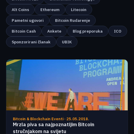
Alt Coins
Ethereum
Litecoin
Pametni ugovori
Bitcoin Rudarenje
Bitcoin Cash
Ankete
Blog preporuka
ICO
Sponzorirani članak
UBIK
Bitcoin & Blockchain Eventi · 25.05.2018.
Mrzla piva sa najpoznatijim Bitcoin
stručnjakom na svijetu