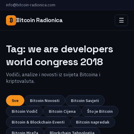
info@bitcoin-radionica.com
☰
₿
Bitcoin Radionica
Tag:
we are developers
world congress 2018
Vodiči, analize i novosti iz svijeta Bitcoina i
kriptovaluta.
Sve
Bitcoin Novosti
Bitcoin Savjeti
Bitcoin Vodič
Bitcoin Cijena
Što je Bitcoin
Bitcoin & Blockchain Eventi
Bitcoin napredak
Bitcoin Mreža
Blockchain Tehnologija