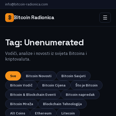
info@bitcoin-radionica.com
☰
₿
Bitcoin Radionica
Tag:
Unenumerated
Vodiči, analize i novosti iz svijeta Bitcoina i
kriptovaluta.
Sve
Bitcoin Novosti
Bitcoin Savjeti
Bitcoin Vodič
Bitcoin Cijena
Što je Bitcoin
Bitcoin & Blockchain Eventi
Bitcoin napredak
Bitcoin Mreža
Blockchain Tehnologija
Alt Coins
Ethereum
Litecoin