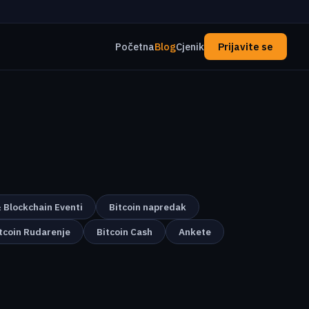
Početna
Blog
Cjenik
Prijavite se
& Blockchain Eventi
Bitcoin napredak
tcoin Rudarenje
Bitcoin Cash
Ankete