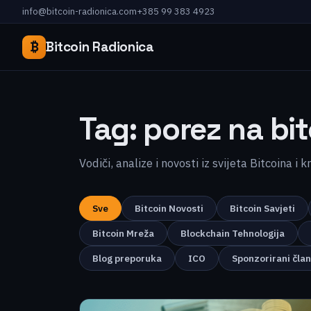
info@bitcoin-radionica.com
+385 99 383 4923
₿
Bitcoin Radionica
Tag:
porez na bit
Vodiči, analize i novosti iz svijeta Bitcoina i 
Sve
Bitcoin Novosti
Bitcoin Savjeti
Bitcoin Mreža
Blockchain Tehnologija
Blog preporuka
ICO
Sponzorirani čla