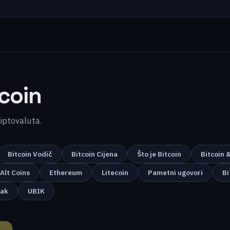
coin
kriptovaluta.
Bitcoin Vodič
Bitcoin Cijena
Što je Bitcoin
Bitcoin 
Alt Coins
Ethereum
Litecoin
Pametni ugovori
Bi
nak
UBIK