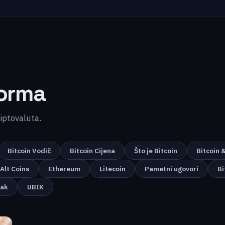
forma
kriptovaluta.
Bitcoin Vodič
Bitcoin Cijena
Što je Bitcoin
Bitcoin 
Alt Coins
Ethereum
Litecoin
Pametni ugovori
Bi
nak
UBIK