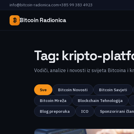
info@bitcoin-radionica.com
+385 99 383 4923
₿
Bitcoin Radionica
Tag:
kripto-plat
Vodiči, analize i novosti iz svijeta Bitcoina i 
Sve
Bitcoin Novosti
Bitcoin Savjeti
Bitcoin Mreža
Blockchain Tehnologija
Blog preporuka
ICO
Sponzorirani čla