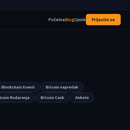
Početna
Blog
Cjenik
Prijavite se
& Blockchain Eventi
Bitcoin napredak
tcoin Rudarenje
Bitcoin Cash
Ankete