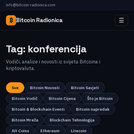
info@bitcoin-radionica.com
☰
₿
Bitcoin Radionica
Tag:
konferencija
Vodiči, analize i novosti iz svijeta Bitcoina i
kriptovaluta.
Sve
Bitcoin Novosti
Bitcoin Savjeti
Bitcoin Vodič
Bitcoin Cijena
Što je Bitcoin
Bitcoin & Blockchain Eventi
Bitcoin napredak
Bitcoin Mreža
Blockchain Tehnologija
Alt Coins
Ethereum
Litecoin