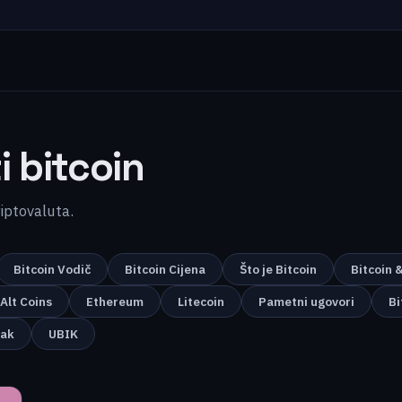
i bitcoin
kriptovaluta.
Bitcoin Vodič
Bitcoin Cijena
Što je Bitcoin
Bitcoin 
Alt Coins
Ethereum
Litecoin
Pametni ugovori
Bi
nak
UBIK