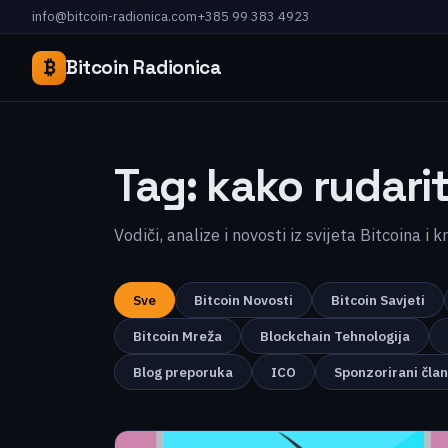
info@bitcoin-radionica.com
+385 99 383 4923
₿
Bitcoin Radionica
Tag:
kako rudarit
Vodiči, analize i novosti iz svijeta Bitcoina i 
Sve
Bitcoin Novosti
Bitcoin Savjeti
Bitcoin Mreža
Blockchain Tehnologija
Blog preporuka
ICO
Sponzorirani čla