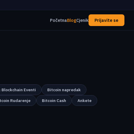
Početna
Blog
Cjenik
Prijavite se
& Blockchain Eventi
Bitcoin napredak
tcoin Rudarenje
Bitcoin Cash
Ankete