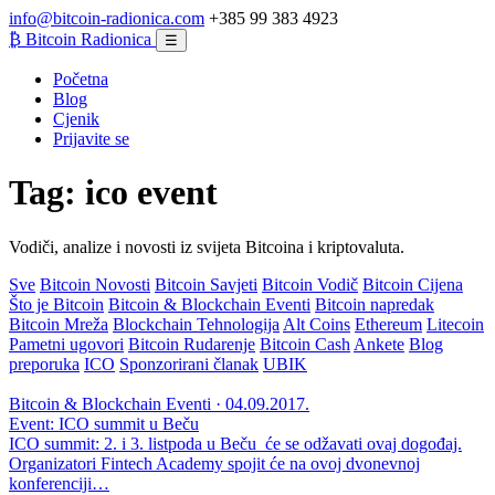
info@bitcoin-radionica.com
+385 99 383 4923
₿
Bitcoin Radionica
☰
Početna
Blog
Cjenik
Prijavite se
Tag:
ico event
Vodiči, analize i novosti iz svijeta Bitcoina i kriptovaluta.
Sve
Bitcoin Novosti
Bitcoin Savjeti
Bitcoin Vodič
Bitcoin Cijena
Što je Bitcoin
Bitcoin & Blockchain Eventi
Bitcoin napredak
Bitcoin Mreža
Blockchain Tehnologija
Alt Coins
Ethereum
Litecoin
Pametni ugovori
Bitcoin Rudarenje
Bitcoin Cash
Ankete
Blog
preporuka
ICO
Sponzorirani članak
UBIK
Bitcoin & Blockchain Eventi · 04.09.2017.
Event: ICO summit u Beču
ICO summit: 2. i 3. listpoda u Beču će se odžavati ovaj dogođaj.
Organizatori Fintech Academy spojit će na ovoj dvonevnoj
konferenciji…