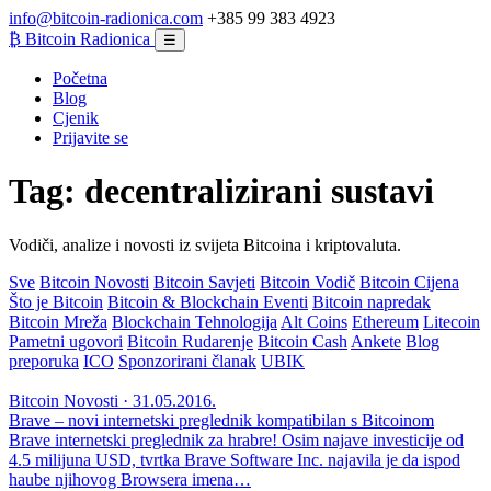
info@bitcoin-radionica.com
+385 99 383 4923
₿
Bitcoin Radionica
☰
Početna
Blog
Cjenik
Prijavite se
Tag:
decentralizirani sustavi
Vodiči, analize i novosti iz svijeta Bitcoina i kriptovaluta.
Sve
Bitcoin Novosti
Bitcoin Savjeti
Bitcoin Vodič
Bitcoin Cijena
Što je Bitcoin
Bitcoin & Blockchain Eventi
Bitcoin napredak
Bitcoin Mreža
Blockchain Tehnologija
Alt Coins
Ethereum
Litecoin
Pametni ugovori
Bitcoin Rudarenje
Bitcoin Cash
Ankete
Blog
preporuka
ICO
Sponzorirani članak
UBIK
Bitcoin Novosti · 31.05.2016.
Brave – novi internetski preglednik kompatibilan s Bitcoinom
Brave internetski preglednik za hrabre! Osim najave investicije od
4.5 milijuna USD, tvrtka Brave Software Inc. najavila je da ispod
haube njihovog Browsera imena…