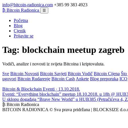
info@bitcoin-radionica.com
+385 99 383 4923
₿
Bitcoin Radionica
☰
Početna
Blog
Cjenik
Prijavite se
Tag:
blockchain meetup zagreb
Vodiči, analize i novosti iz svijeta Bitcoina i kriptovaluta.
Sve
Bitcoin Novosti
Bitcoin Savjeti
Bitcoin Vodič
Bitcoin Cijena
Što 
ugovori
Bitcoin Rudarenje
Bitcoin Cash
Ankete
Blog preporuka
ICO
Bitcoin & Blockchain Eventi · 13.10.2018.
Eventi: “Everything blockchain” meetup 18.10.2018. u 18h @ HUB
U sklopu događaja “Brave New World” u HUB385 (Petračićeva 4, Zag
₿ Bitcoin Radionica
BITCOIN RADIONICA © Sva prava pridržana | BLOCKSIZE d.o.o.