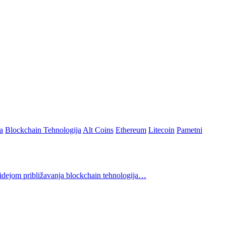
a
Blockchain Tehnologija
Alt Coins
Ethereum
Litecoin
Pametni
dejom približavanja blockchain tehnologija…