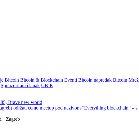
je Bitcoin
Bitcoin & Blockchain Eventi
Bitcoin napredak
Bitcoin Mrež
Sponzorirani članak
UBIK
385, Brave new world
reb) održati ćemo meetup pod nazivom “Everything blockchain” – s i
 | Zagreb