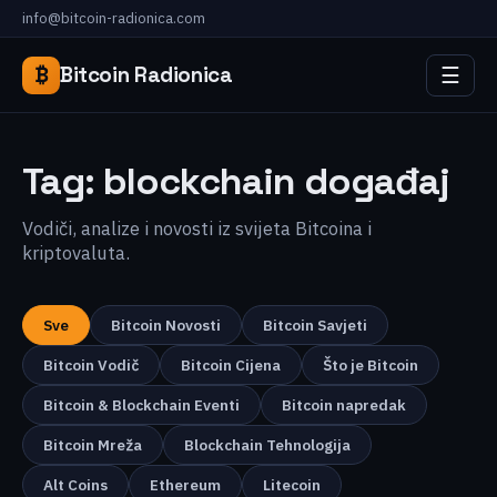
info@bitcoin-radionica.com
☰
₿
Bitcoin Radionica
Tag:
blockchain događaj
Vodiči, analize i novosti iz svijeta Bitcoina i
kriptovaluta.
Sve
Bitcoin Novosti
Bitcoin Savjeti
Bitcoin Vodič
Bitcoin Cijena
Što je Bitcoin
Bitcoin & Blockchain Eventi
Bitcoin napredak
Bitcoin Mreža
Blockchain Tehnologija
Alt Coins
Ethereum
Litecoin