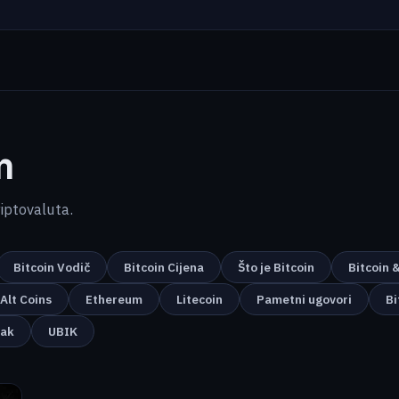
m
kriptovaluta.
Bitcoin Vodič
Bitcoin Cijena
Što je Bitcoin
Bitcoin 
Alt Coins
Ethereum
Litecoin
Pametni ugovori
Bi
nak
UBIK