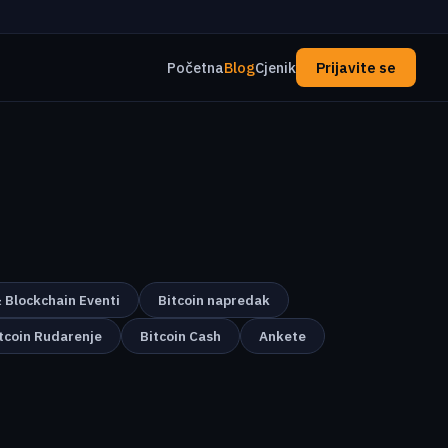
Početna
Blog
Cjenik
Prijavite se
& Blockchain Eventi
Bitcoin napredak
tcoin Rudarenje
Bitcoin Cash
Ankete