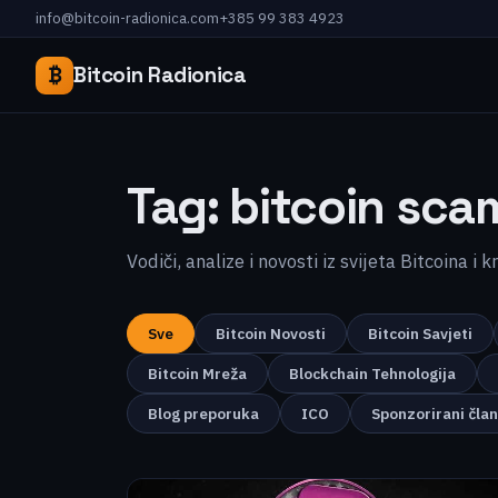
info@bitcoin-radionica.com
+385 99 383 4923
₿
Bitcoin Radionica
Tag:
bitcoin sca
Vodiči, analize i novosti iz svijeta Bitcoina i 
Sve
Bitcoin Novosti
Bitcoin Savjeti
Bitcoin Mreža
Blockchain Tehnologija
Blog preporuka
ICO
Sponzorirani čla