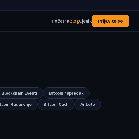
Početna
Blog
Cjenik
Prijavite se
& Blockchain Eventi
Bitcoin napredak
tcoin Rudarenje
Bitcoin Cash
Ankete