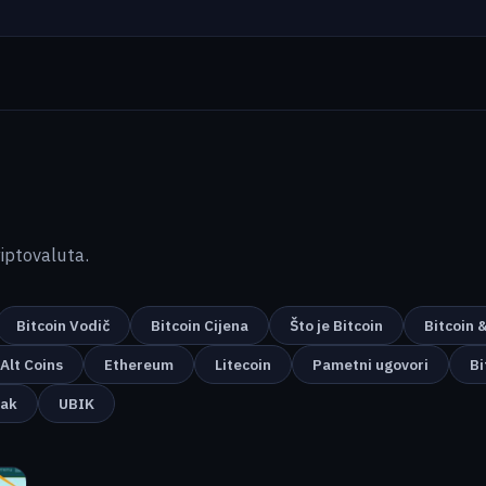
kriptovaluta.
Bitcoin Vodič
Bitcoin Cijena
Što je Bitcoin
Bitcoin 
Alt Coins
Ethereum
Litecoin
Pametni ugovori
Bi
nak
UBIK