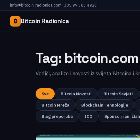
info@bitcoin-radionica.com
+385 99 383 4923
₿
Bitcoin Radionica
Tag:
bitcoin.com
Vodiči, analize i novosti iz svijeta Bitcoina i 
Sve
Bitcoin Novosti
Bitcoin Savjeti
Bitcoin Mreža
Blockchain Tehnologija
Blog preporuka
ICO
Sponzorirani čla