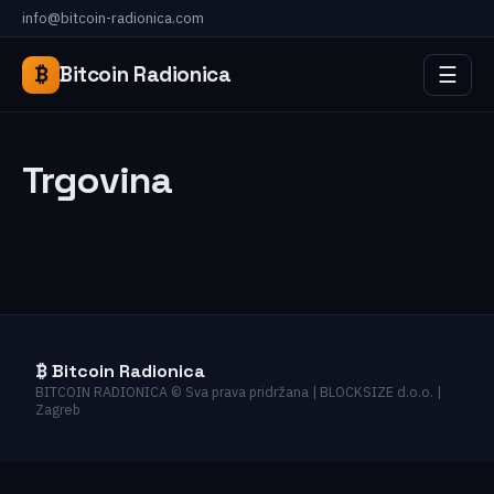
info@bitcoin-radionica.com
☰
₿
Bitcoin Radionica
Trgovina
₿ Bitcoin Radionica
BITCOIN RADIONICA © Sva prava pridržana | BLOCKSIZE d.o.o. |
Zagreb