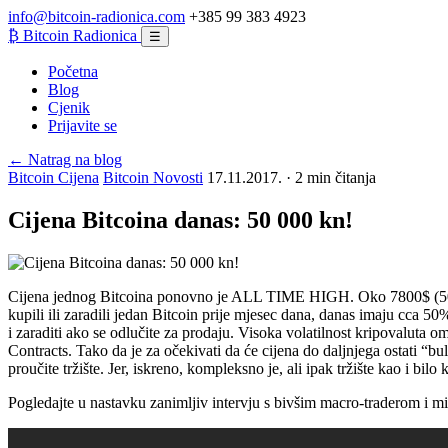
info@bitcoin-radionica.com
+385 99 383 4923
₿
Bitcoin Radionica
☰
Početna
Blog
Cjenik
Prijavite se
← Natrag na blog
Bitcoin Cijena
Bitcoin Novosti
17.11.2017. · 2 min čitanja
Cijena Bitcoina danas: 50 000 kn!
Cijena jednog Bitcoina ponovno je ALL TIME HIGH. Oko 7800$ (50 000k
kupili ili zaradili jedan Bitcoin prije mjesec dana, danas imaju cca 
i zaraditi ako se odlučite za prodaju. Visoka volatilnost kripovaluta 
Contracts. Tako da je za očekivati da će cijena do daljnjega ostati “bu
proučite tržište. Jer, iskreno, kompleksno je, ali ipak tržište kao i bilo 
Pogledajte u nastavku zanimljiv intervju s bivšim macro-traderom i 