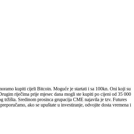
o kupiti cijeli Bitcoin. Moguće je startati i sa 100kn. Oni koji su
Drugim riječima prije mjesec dana mogli ste kupiti po cijeni od 35 000
og tržišta. Sredinom prosinca grupacija CME najavila je tzv. Futures
no preporučamo, ako se upuštate u investiranje, odvojite dosta vremena i