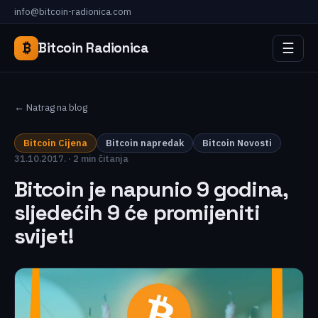
info@bitcoin-radionica.com
☰
₿
Bitcoin Radionica
← Natrag na blog
Bitcoin Cijena
Bitcoin napredak
Bitcoin Novosti
31.10.2017. · 2 min čitanja
Bitcoin je napunio 9 godina,
sljedećih 9 će promijeniti
svijet!