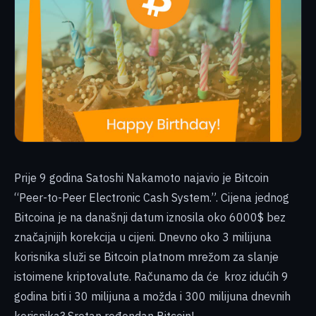
Prije 9 godina Satoshi Nakamoto najavio je Bitcoin
“Peer-to-Peer Electronic Cash System.”. Cijena jednog
Bitcoina je na današnji datum iznosila oko 6000$ bez
značajnijih korekcija u cijeni. Dnevno oko 3 milijuna
korisnika služi se Bitcoin platnom mrežom za slanje
istoimene kriptovalute. Računamo da će kroz idućih 9
godina biti i 30 milijuna a možda i 300 milijuna dnevnih
korisnika? Sretan rođendan Bitcoin!