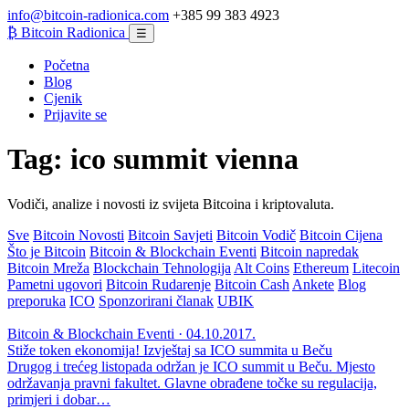
info@bitcoin-radionica.com
+385 99 383 4923
₿
Bitcoin Radionica
☰
Početna
Blog
Cjenik
Prijavite se
Tag:
ico summit vienna
Vodiči, analize i novosti iz svijeta Bitcoina i kriptovaluta.
Sve
Bitcoin Novosti
Bitcoin Savjeti
Bitcoin Vodič
Bitcoin Cijena
Što je Bitcoin
Bitcoin & Blockchain Eventi
Bitcoin napredak
Bitcoin Mreža
Blockchain Tehnologija
Alt Coins
Ethereum
Litecoin
Pametni ugovori
Bitcoin Rudarenje
Bitcoin Cash
Ankete
Blog
preporuka
ICO
Sponzorirani članak
UBIK
Bitcoin & Blockchain Eventi · 04.10.2017.
Stiže token ekonomija! Izvještaj sa ICO summita u Beču
Drugog i trećeg listopada održan je ICO summit u Beču. Mjesto
održavanja pravni fakultet. Glavne obrađene točke su regulacija,
primjeri i dobar…