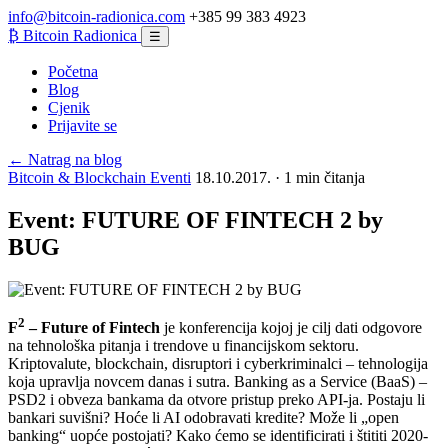
info@bitcoin-radionica.com
+385 99 383 4923
₿
Bitcoin Radionica
☰
Početna
Blog
Cjenik
Prijavite se
← Natrag na blog
Bitcoin & Blockchain Eventi
18.10.2017. · 1 min čitanja
Event: FUTURE OF FINTECH 2 by
BUG
2
F
– Future of Fintech
je konferencija kojoj je cilj dati odgovore
na tehnološka pitanja i trendove u financijskom sektoru.
Kriptovalute, blockchain, disruptori i cyberkriminalci – tehnologija
koja upravlja novcem danas i sutra. Banking as a Service (BaaS) –
PSD2 i obveza bankama da otvore pristup preko API-ja. Postaju li
bankari suvišni? Hoće li AI odobravati kredite? Može li „open
banking“ uopće postojati? Kako ćemo se identificirati i štititi 2020-