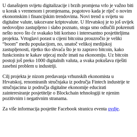
U današnjem svijetu digitalizacije i brzih promjena vrlo je važno biti
u korak s vremenom i promjenama, pogotovo kada je riječ o novim
ekonomskim i financijskim trendovima. Novi trend u svijetu su
digitalne valute, takozvane kriptovalute. U Hrvatskoj je to još uvijek
nedovoljno zastupljeno i slabo poznato, stoga smo o
dlučili pokrenuti
nešto novo što će svakako biti korisno i interesantno posjetiteljima
projekta. Vrtoglavi porast u cijeni bitcoina prouzročio je veliki
“boom” među populacijom, no, unatoč velikoj medijskoj
zastupljenosti, rijetko tko shvaća što je to zapravo bitcoin, kako
funkcionira te kakav utjecaj može imati na ekonomiju. Uz bitcoin
postoji još preko 1000 digitalnih valuta, a svaka pokušava riješiti
zasebni problem u industriji.
Cilj projekta je nizom predavanja vrhunskih ekonomista u
Hrvatskoj, renomiranih stručnjaka iz područja Fintech industrije te
stručnjacima iz područja digitalne ekonomije educirati
zainteresiranje posjetitelje o Blockchain tehnologiji te njenim
pozitivnim i negativnim stranama.
Za više informacija posjetite Facebook stranicu eventa
ovdje
.