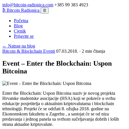
info@bitcoin-radionica.com
+385 99 383 4923
₿
Bitcoin Radionica
☰
Početna
Blog
Cjenik
Prijavite se
← Natrag na blog
Bitcoin & Blockchain Eventi
07.03.2018. · 2 min čitanja
Event – Enter the Blockchain: Uspon
Bitcoina
Enter the Blockchain: Uspon Bitcoina naziv je novog projekta
Hrvatske studentske asocijacije (HSA) koji se pokreće u svrhu
edukacije posjetitelja o aktualnim kriptovalutama i blockchain
tehnologiji. Projekt će se održati 8. ožujka 2018. godine na
Ekonomskom fakultetu u Zagrebu , a sastojat će se od niza
predavanja i jednog panela sa svrhom sučeljavanja dobrih i loših
strana aktualne kriptovalute.