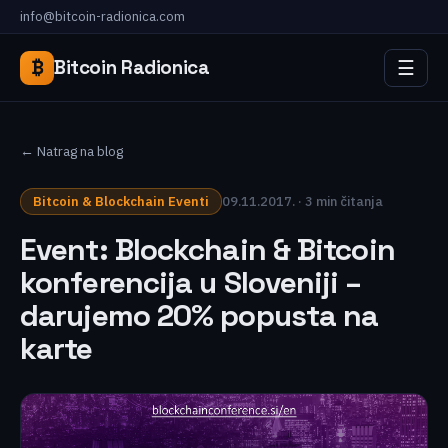
info@bitcoin-radionica.com
☰
₿
Bitcoin Radionica
← Natrag na blog
Bitcoin & Blockchain Eventi
09.11.2017. · 3 min čitanja
Event: Blockchain & Bitcoin
konferencija u Sloveniji –
darujemo 20% popusta na
karte