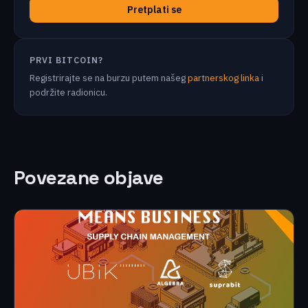
Pretplati se
PRVI BITCOIN?
Registrirajte se na burzu putem našeg
partnerskog linka
i
podržite radionicu.
Povezane objave