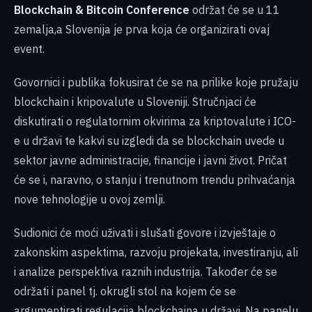
Blockchain & Bitcoin Conference
održat će se u 11
zemalja,a Slovenija je prva koja će organizirati ovaj
event.
Govornici i publika fokusirat će se na prilike koje pružaju
blockchain i kripovalute u Sloveniji. Stručnjaci će
diskutirati o regulatornim okvirima za kriptovalute i ICO-
e u državi te kakvi su izgledi da se blockchain uvede u
sektor javne administracije, financije i javni život. Pričat
će se i, naravno, o stanju i trenutnom trendu prihvaćanja
nove tehnologije u ovoj zemlji.
Sudionici će moći uživati i slušati govore i izvještaje o
zakonskim aspektima, razvoju projekata, investiranju, ali
i analize perspektiva raznih industrija. Također će se
održati i panel tj. okrugli stol na kojem će se
argumentirati regulacija blockchaina u državi. Na panelu