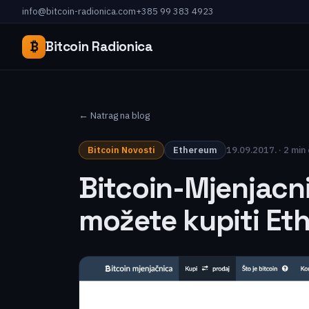
info@bitcoin-radionica.com
+385 99 383 4923
₿
Bitcoin Radionica
← Natrag na blog
Bitcoin Novosti
Ethereum
19.09.2017. · 2 min 
Bitcoin-Mjenjacn
možete kupiti Et