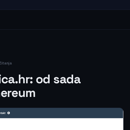
čitanja
ica.hr: od sada
hereum