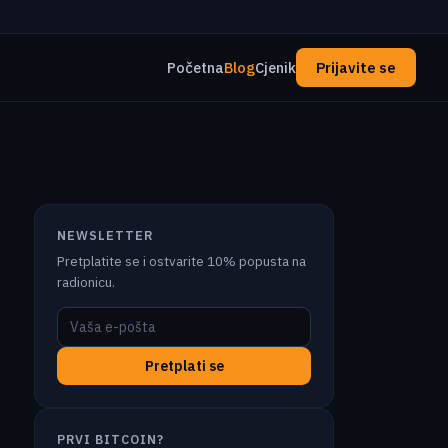
Početna
Blog
Cjenik
Prijavite se
NEWSLETTER
Pretplatite se i ostvarite 10% popusta na
radionicu.
Pretplati se
PRVI BITCOIN?