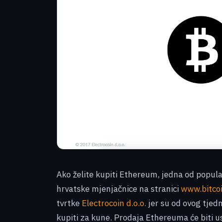
Ako želite kupiti Ethereum, jedna od popula
hrvatske mjenjačnice na stranici
www.bitcoi
tvrtke
Electrocoin d.o.o.
jer su od ovog tjed
kupiti za kune. Prodaja Ethereuma će biti 