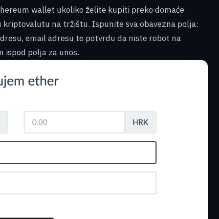
thereum wallet ukoliko želite kupiti preko domaće
 kriptovalutu na tržištu. Ispunite sva obavezna polja:
dresu, email adresu te potvrdu da niste robot na
ispod polja za unos.