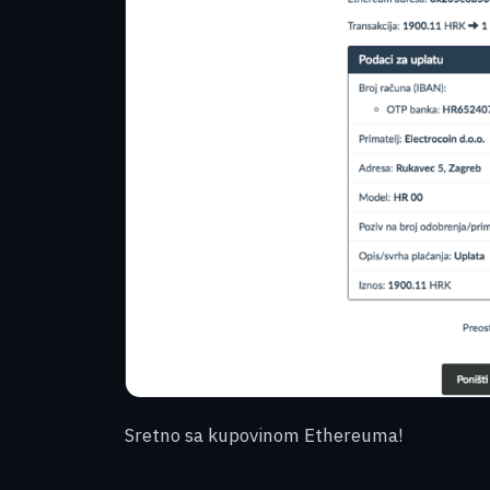
Sretno sa kupovinom Ethereuma!