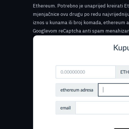
Ethereum. Potrebno je unaprijed kreirati E
mjenjačnice ovu drugu po redu najvrijedniju
iznos u kunama ili broj komada, ethereum a
Googlevom reCaptcha anti spam menahizam 