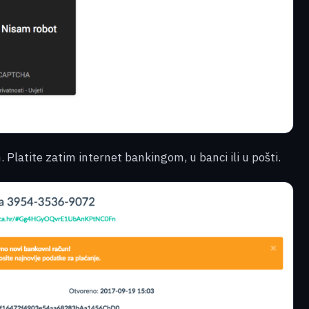
 Platite zatim internet bankingom, u banci ili u pošti.