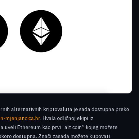
rnih alternativnih kriptovaluta je sada dostupna preko
n-mjenjancica.hr
. Hvala odličnoj ekipi iz
na uveli Ethereum kao prvi “alt coin” kojeg možete
uskoro dostupna. Znači zasada možete kupovati